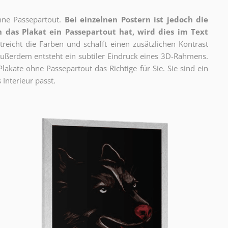
ne Passepartout.
Bei einzelnen Postern ist jedoch die
 das Plakat ein Passepartout hat, wird dies im Text
reicht die Farben und schafft einen zusätzlichen Kontrast
ßerdem entsteht ein subtiler Eindruck eines 3D-Rahmens.
akate ohne Passepartout das Richtige für Sie. Sie sind ein
 Interieur passt.