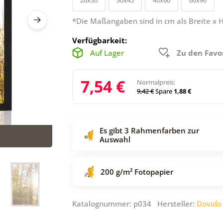
*Die Maßangaben sind in cm als Breite x 
Verfügbarkeit:
Auf Lager
Zu den Favo
7,54 €
Normalpreis:
9,42 €
Spare
1,88 €
Es gibt 3 Rahmenfarben zur
Auswahl
200 g/m² Fotopapier
Katalognummer: p034 Hersteller:
Dovido