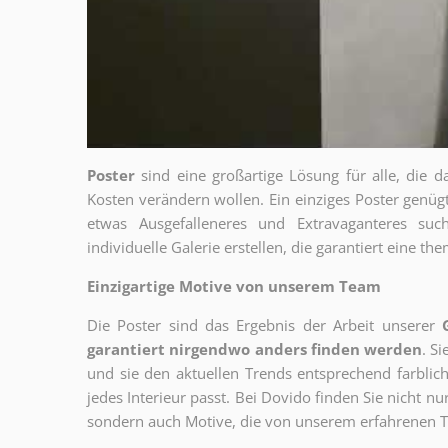
Poster
sind eine großartige Lösung für alle, die d
Kosten verändern wollen. Ein einziges Poster genü
etwas Ausgefalleneres und Extravaganteres su
individuelle Galerie erstellen, die garantiert eine 
Einzigartige Motive von unserem Team
Die Poster sind das Ergebnis der Arbeit unserer
garantiert nirgendwo anders finden werden
. S
und sie den aktuellen Trends entsprechend farblich
jedes Interieur passt. Bei Dovido finden Sie nicht n
sondern auch Motive, die von unserem erfahrenen T