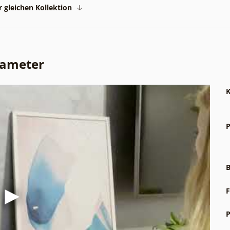
 gleichen Kollektion
rameter
K
P
B
F
P