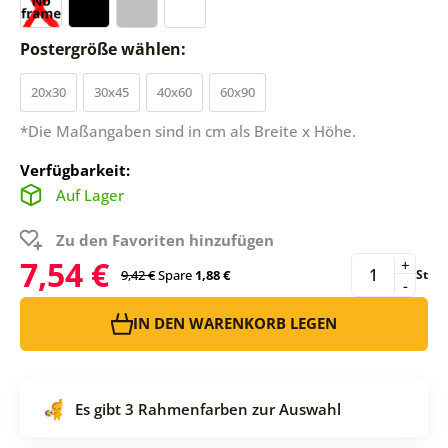
Postergröße wählen:
20x30
30x45
40x60
60x90
*Die Maßangaben sind in cm als Breite x Höhe.
Verfügbarkeit:
Auf Lager
Zu den Favoriten hinzufügen
7,54 €
+
9,42 €
Spare
1,88 €
St
-
IN DEN WARENKORB LEGEN
Es gibt 3 Rahmenfarben zur Auswahl