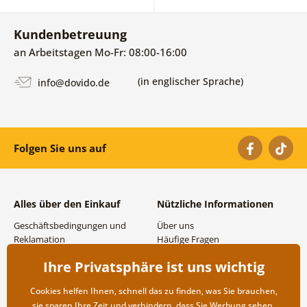
Kundenbetreuung
an Arbeitstagen Mo-Fr: 08:00-16:00
(in englischer Sprache)
info@dovido.de
Folgen Sie uns auf
Alles über den Einkauf
Nützliche Informationen
Geschäftsbedingungen und
Über uns
Reklamation
Häufige Fragen
Datenschutzbestimmungen
Kontakte
Ihre Privatsphäre ist uns wichtig
Versand- und
Großhandel und
Zahlungsmöglichkeiten
Zusammenarbeit
Cookies helfen Ihnen, schnell das zu finden, was Sie brauchen,
Rücksendung der Ware
sie sparen Ihre Zeit und verhindern, dass Sie Werbung sehen,