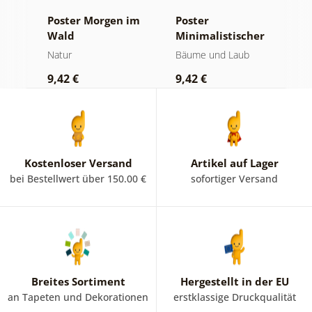
Poster Morgen im
Poster
P
te
Wald
Minimalistischer
M
Nadelbaum
Natur
Bäume und Laub
N
9,42 €
9,42 €
7
Kostenloser Versand
Artikel auf Lager
bei Bestellwert über 150.00 €
sofortiger Versand
Breites Sortiment
Hergestellt in der EU
an Tapeten und Dekorationen
erstklassige Druckqualität