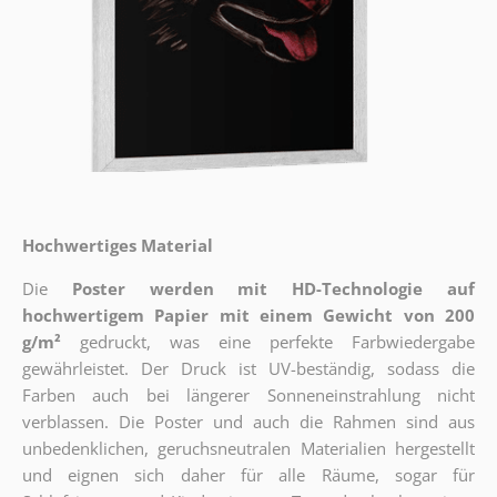
Hochwertiges Material
Die
Poster werden mit HD-Technologie auf
hochwertigem Papier mit einem Gewicht von 200
g/m²
gedruckt, was eine perfekte Farbwiedergabe
gewährleistet. Der Druck ist UV-beständig, sodass die
Farben auch bei längerer Sonneneinstrahlung nicht
verblassen. Die Poster und auch die Rahmen sind aus
unbedenklichen, geruchsneutralen Materialien hergestellt
und eignen sich daher für alle Räume, sogar für