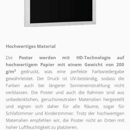
Hochwertiges Material
Die
Poster werden mit HD-Technologie auf
hochwertigem Papier mit einem Gewicht von 200
g/m²
gedruckt, was eine perfekte Farbwiedergabe
gewährleistet. Der Druck ist UV-beständig, sodass die
Farben auch bei längerer Sonneneinstrahlung nicht
verblassen. Die Poster und auch die Rahmen sind aus
unbedenklichen, geruchsneutralen Materialien hergestellt
und eignen sich daher für alle Räume, sogar für
Schlafzimmer und Kinderzimmer. Trotz der hochwertigen
Materialien empfehlen wir, die Poster nicht an Orten mit
hoher Luftfeuchtigkeit zu platzieren.