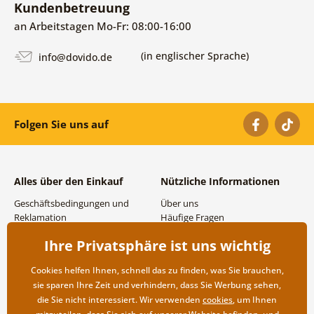
Kundenbetreuung
an Arbeitstagen Mo-Fr: 08:00-16:00
(in englischer Sprache)
info@dovido.de
Folgen Sie uns auf
Alles über den Einkauf
Nützliche Informationen
Geschäftsbedingungen und
Über uns
Reklamation
Häufige Fragen
Datenschutzbestimmungen
Kontakte
Ihre Privatsphäre ist uns wichtig
Versand- und
Großhandel und
Zahlungsmöglichkeiten
Zusammenarbeit
Cookies helfen Ihnen, schnell das zu finden, was Sie brauchen,
Rücksendung der Ware
sie sparen Ihre Zeit und verhindern, dass Sie Werbung sehen,
die Sie nicht interessiert. Wir verwenden
cookies
, um Ihnen