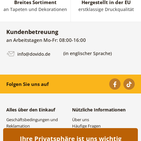
Breites Sortiment
Hergestellt in der EU
an Tapeten und Dekorationen
erstklassige Druckqualität
Kundenbetreuung
an Arbeitstagen Mo-Fr: 08:00-16:00
(in englischer Sprache)
info@dovido.de
Folgen Sie uns auf
Alles über den Einkauf
Nützliche Informationen
Geschäftsbedingungen und
Über uns
Reklamation
Häufige Fragen
Datenschutzbestimmungen
Kontakte
Ihre Privatsphäre ist uns wichtig
Versand- und
Großhandel und