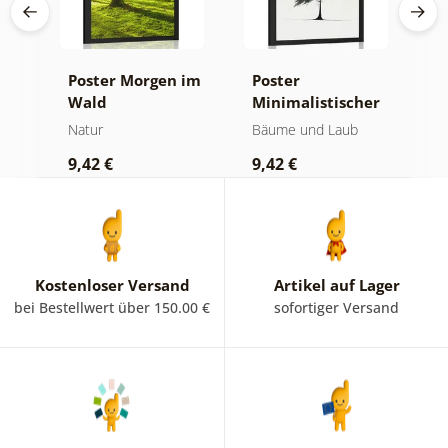
a-
Poster Morgen im
Poster
P
Wald
Minimalistischer
M
Nadelbaum
Natur
Bäume und Laub
N
9,42 €
9,42 €
7
Kostenloser Versand
Artikel auf Lager
bei Bestellwert über 150.00 €
sofortiger Versand