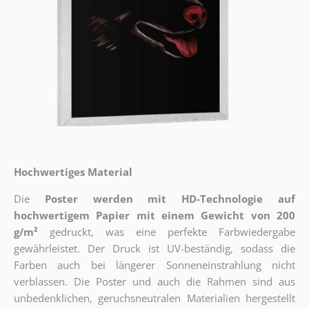
Hochwertiges Material
Die
Poster werden mit HD-Technologie auf
hochwertigem Papier mit einem Gewicht von 200
g/m²
gedruckt, was eine perfekte Farbwiedergabe
gewährleistet. Der Druck ist UV-beständig, sodass die
Farben auch bei längerer Sonneneinstrahlung nicht
verblassen. Die Poster und auch die Rahmen sind aus
unbedenklichen, geruchsneutralen Materialien hergestellt