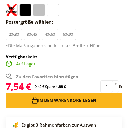
Postergröße wählen:
20x30
30x45
40x60
60x90
*Die Maßangaben sind in cm als Breite x Höhe.
Verfügbarkeit:
Auf Lager
Zu den Favoriten hinzufügen
7,54 €
+
9,42 €
Spare
1,88 €
St
-
IN DEN WARENKORB LEGEN
Es gibt 3 Rahmenfarben zur Auswahl