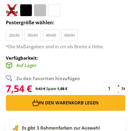
Postergröße wählen:
20x30
30x45
40x60
60x90
*Die Maßangaben sind in cm als Breite x Höhe.
Verfügbarkeit:
Auf Lager
Zu den Favoriten hinzufügen
7,54 €
+
9,42 €
Spare
1,88 €
St
-
IN DEN WARENKORB LEGEN
Es gibt 3 Rahmenfarben zur Auswahl