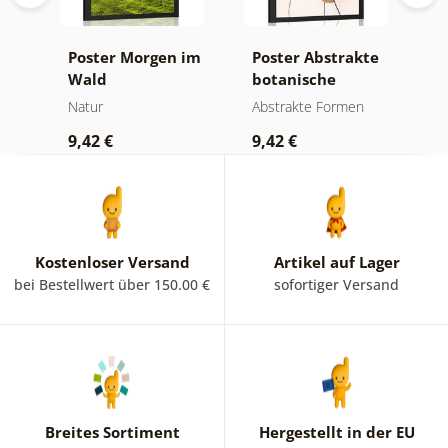
a-
Poster Morgen im
Poster Abstrakte
P
Wald
botanische
M
Formen Farn
N
Natur
Abstrakte Formen
B
9,42 €
9,42 €
9
Kostenloser Versand
Artikel auf Lager
bei Bestellwert über 150.00 €
sofortiger Versand
Breites Sortiment
Hergestellt in der EU