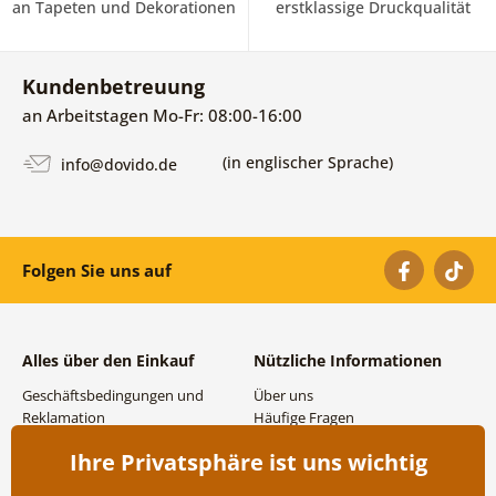
an Tapeten und Dekorationen
erstklassige Druckqualität
Kundenbetreuung
an Arbeitstagen Mo-Fr: 08:00-16:00
(in englischer Sprache)
info@dovido.de
Folgen Sie uns auf
Alles über den Einkauf
Nützliche Informationen
Geschäftsbedingungen und
Über uns
Reklamation
Häufige Fragen
Datenschutzbestimmungen
Kontakte
Ihre Privatsphäre ist uns wichtig
Versand- und
Großhandel und
Zahlungsmöglichkeiten
Zusammenarbeit