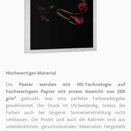
Hochwertiges Material
Die
Poster werden mit HD-Technologie auf
hochwertigem Papier mit einem Gewicht von 200
g/m²
gedruckt, was eine perfekte Farbwiedergabe
gewährleistet. Der Druck ist UV-beständig, sodass die
Farben auch bei längerer Sonneneinstrahlung nicht
verblassen. Die Poster und auch die Rahmen sind aus
unbedenklichen, geruchsneutralen Materialien hergestellt