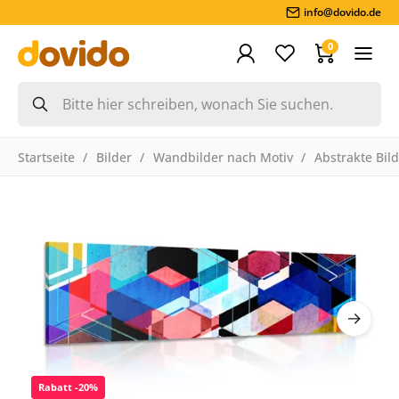
info@dovido.de
0
Startseite
Bilder
Wandbilder nach Motiv
Abstrakte Bil
Rabatt -20%