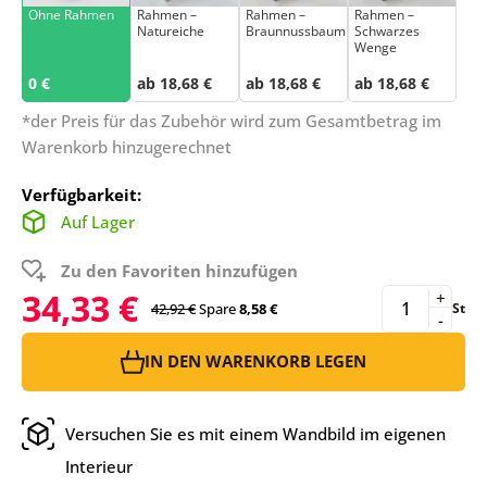
Ohne Rahmen
Rahmen –
Rahmen –
Rahmen –
Natureiche
Braunnussbaum
Schwarzes
Wenge
0 €
ab 18,68 €
ab 18,68 €
ab 18,68 €
*der Preis für das Zubehör wird zum Gesamtbetrag im
Warenkorb hinzugerechnet
Verfügbarkeit:
Auf Lager
Zu den Favoriten hinzufügen
34,33 €
+
42,92 €
Spare
8,58 €
St
-
IN DEN WARENKORB LEGEN
Versuchen Sie es mit einem Wandbild im eigenen
Interieur