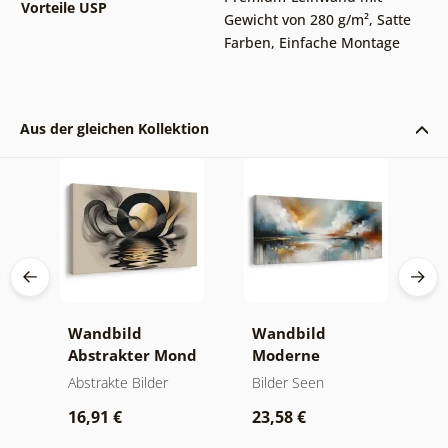
Vorteile USP
Gewicht von 280 g/m²
,
Satte
Farben
,
Einfache Montage
Aus der gleichen Kollektion
ken
Wandbild
Wandbild
W
Abstrakter Mond
Moderne
A
am Wasser
Abstraktion mit
B
und
Abstrakte Bilder
Bilder Seen
A
Natur
16,91 €
23,58 €
1