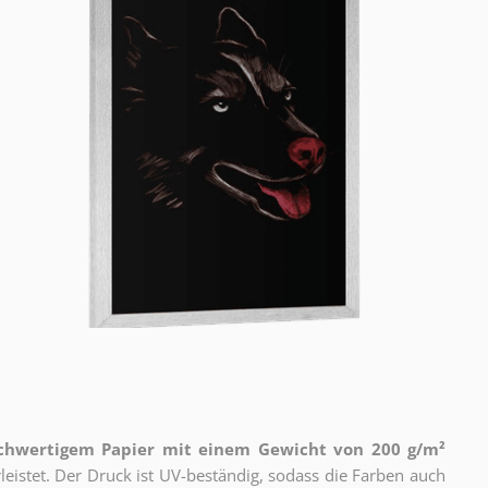
ochwertigem Papier mit einem Gewicht von 200 g/m²
eistet. Der Druck ist UV-beständig, sodass die Farben auch