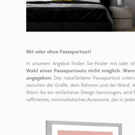
Mit oder ohne Passepartout!
In unserem Angebot finden Sie Poster mit oder oh
Wahl eines Passepartouts nicht möglich.
Wenn
angegeben.
Das naturfarbene Passepartout unterst
zwischen der Grafik, dem Rahmen und der Wand. Au
Wenn Sie ein einfacheres Design bevorzugen, sind Pl
raffiniertes, minimalistisches Accessoire, das in jedes