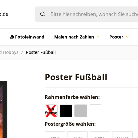
o.de
📤 Fotoleinwand
Malen nach Zahlen
Poster
d Hobbys
Poster Fußball
Poster Fußball
Rahmenfarbe wählen:
Postergröße wählen:
20x30
30x45
40x60
60x90