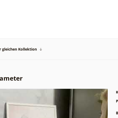
 gleichen Kollektion
rameter
K
P
B