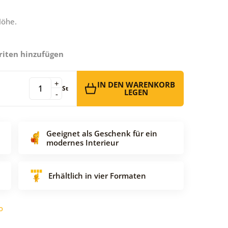
Höhe.
riten hinzufügen
+
IN DEN WARENKORB
St
LEGEN
-
Geeignet als Geschenk für ein
modernes Interieur
Erhältlich in vier Formaten
o