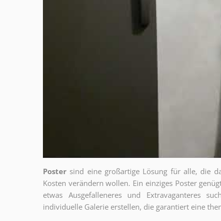
Poster
sind eine großartige Lösung für alle, die d
Kosten verändern wollen. Ein einziges Poster genü
etwas Ausgefalleneres und Extravaganteres su
individuelle Galerie erstellen, die garantiert eine 