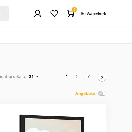
0
Ihr Warenkorb
1
icht pro Seite
24
2
…
6
Angebote