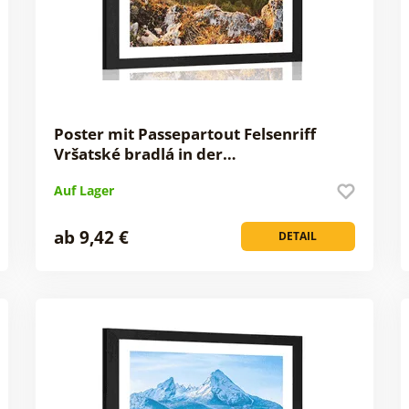
Poster mit Passepartout Felsenriff
Vršatské bradlá in der…
Auf Lager
ab 9,42 €
DETAIL