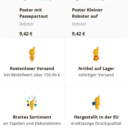
er
Poster mit
Poster Kleiner
P
Passepartout
Roboter auf
R
Gelber Roboter
weißem
b
Roboter
Roboter
R
auf blauem
Hintergrund
H
9,42 €
9,42 €
9
Hintergrund
Kostenloser Versand
Artikel auf Lager
bei Bestellwert über 150.00 €
sofortiger Versand
Breites Sortiment
Hergestellt in der EU
an Tapeten und Dekorationen
erstklassige Druckqualität