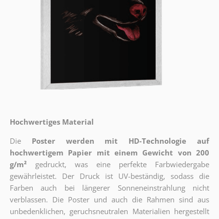
Hochwertiges Material
Die
Poster werden mit HD-Technologie auf
hochwertigem Papier mit einem Gewicht von 200
g/m²
gedruckt, was eine perfekte Farbwiedergabe
gewährleistet. Der Druck ist UV-beständig, sodass die
Farben auch bei längerer Sonneneinstrahlung nicht
verblassen. Die Poster und auch die Rahmen sind aus
unbedenklichen, geruchsneutralen Materialien hergestellt