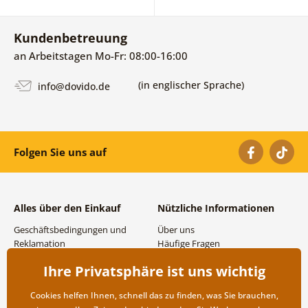
Kundenbetreuung
an Arbeitstagen Mo-Fr: 08:00-16:00
(in englischer Sprache)
info@dovido.de
Folgen Sie uns auf
Alles über den Einkauf
Nützliche Informationen
Geschäftsbedingungen und
Über uns
Reklamation
Häufige Fragen
Datenschutzbestimmungen
Kontakte
Ihre Privatsphäre ist uns wichtig
Versand- und
Großhandel und
Zahlungsmöglichkeiten
Zusammenarbeit
Cookies helfen Ihnen, schnell das zu finden, was Sie brauchen,
Rücksendung der Ware