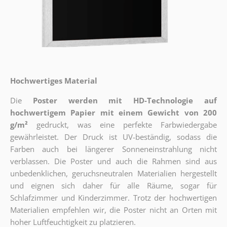
Hochwertiges Material
Die
Poster werden mit HD-Technologie auf
hochwertigem Papier mit einem Gewicht von 200
g/m²
gedruckt, was eine perfekte Farbwiedergabe
gewährleistet. Der Druck ist UV-beständig, sodass die
Farben auch bei längerer Sonneneinstrahlung nicht
verblassen. Die Poster und auch die Rahmen sind aus
unbedenklichen, geruchsneutralen Materialien hergestellt
und eignen sich daher für alle Räume, sogar für
Schlafzimmer und Kinderzimmer. Trotz der hochwertigen
Materialien empfehlen wir, die Poster nicht an Orten mit
hoher Luftfeuchtigkeit zu platzieren.