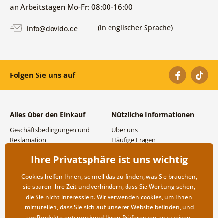
an Arbeitstagen Mo-Fr: 08:00-16:00
(in englischer Sprache)
info@dovido.de
Folgen Sie uns auf
Alles über den Einkauf
Nützliche Informationen
Geschäftsbedingungen und
Über uns
Reklamation
Häufige Fragen
Datenschutzbestimmungen
Kontakte
Ihre Privatsphäre ist uns wichtig
Versand- und
Großhandel und
Zahlungsmöglichkeiten
Zusammenarbeit
Cookies helfen Ihnen, schnell das zu finden, was Sie brauchen,
Rücksendung der Ware
sie sparen Ihre Zeit und verhindern, dass Sie Werbung sehen,
die Sie nicht interessiert. Wir verwenden
cookies
, um Ihnen
mitzuteilen, dass Sie sich auf unserer Website befinden, und
um Produkte entsprechend Ihren Präferenzen anzuzeigen.