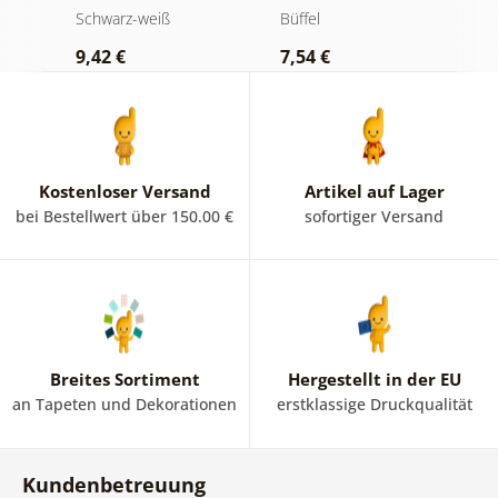
Luxuriöses
und Whiskey
B
Schwarz-weiß
Büffel
S
Stillleben in
i
9,42 €
7,54 €
7
Schwarz-Weiß
Kostenloser Versand
Artikel auf Lager
bei Bestellwert über 150.00 €
sofortiger Versand
Breites Sortiment
Hergestellt in der EU
an Tapeten und Dekorationen
erstklassige Druckqualität
Kundenbetreuung