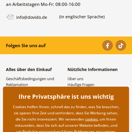
an Arbeitstagen Mo-Fr: 08:00-16:00
(in englischer Sprache)
info@dovido.de
Folgen Sie uns auf
Alles über den Einkauf
Nützliche Informationen
Geschäftsbedingungen und
Über uns
Reklamation
Häufige Fragen
Datenschutzbestimmungen
Kontakte
Ihre Privatsphäre ist uns wichtig
Versand- und
Großhandel und
Zahlungsmöglichkeiten
Zusammenarbeit
Cookies helfen Ihnen, schnell das zu finden, was Sie brauchen,
Rücksendung der Ware
sie sparen Ihre Zeit und verhindern, dass Sie Werbung sehen,
die Sie nicht interessiert. Wir verwenden
cookies
, um Ihnen
mitzuteilen, dass Sie sich auf unserer Website befinden, und
um Produkte entsprechend Ihren Präferenzen anzuzeigen.