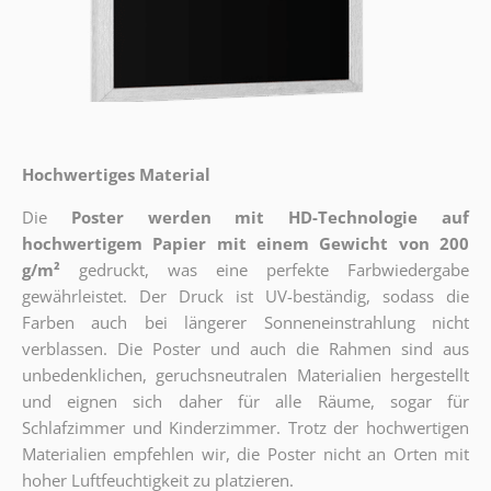
Hochwertiges Material
Die
Poster werden mit HD-Technologie auf
hochwertigem Papier mit einem Gewicht von 200
g/m²
gedruckt, was eine perfekte Farbwiedergabe
gewährleistet. Der Druck ist UV-beständig, sodass die
Farben auch bei längerer Sonneneinstrahlung nicht
verblassen. Die Poster und auch die Rahmen sind aus
unbedenklichen, geruchsneutralen Materialien hergestellt
und eignen sich daher für alle Räume, sogar für
Schlafzimmer und Kinderzimmer. Trotz der hochwertigen
Materialien empfehlen wir, die Poster nicht an Orten mit
hoher Luftfeuchtigkeit zu platzieren.