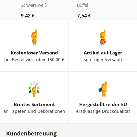
Luxuriöses
und Whiskey
B
Schwarz-weiß
Büffel
S
Stillleben in
i
9,42 €
7,54 €
7
Schwarz-Weiß
Kostenloser Versand
Artikel auf Lager
bei Bestellwert über 150.00 €
sofortiger Versand
Breites Sortiment
Hergestellt in der EU
an Tapeten und Dekorationen
erstklassige Druckqualität
Kundenbetreuung