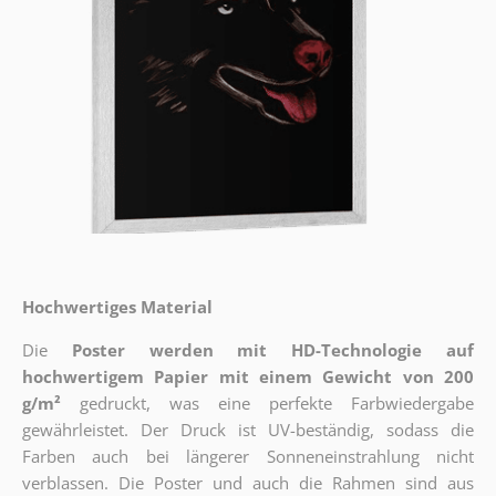
Hochwertiges Material
Die
Poster werden mit HD-Technologie auf
hochwertigem Papier mit einem Gewicht von 200
g/m²
gedruckt, was eine perfekte Farbwiedergabe
gewährleistet. Der Druck ist UV-beständig, sodass die
Farben auch bei längerer Sonneneinstrahlung nicht
verblassen. Die Poster und auch die Rahmen sind aus