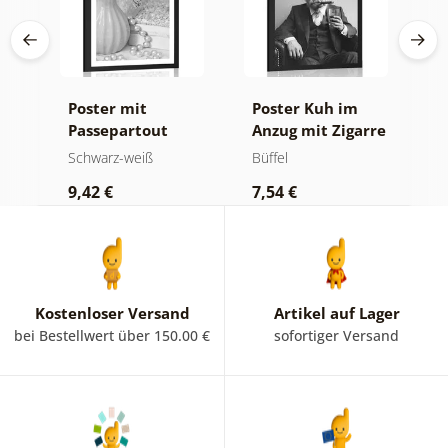
Poster mit
Poster Kuh im
P
Passepartout
Anzug mit Zigarre
P
Luxuriöses
und Whiskey
B
Schwarz-weiß
Büffel
S
Stillleben in
i
9,42 €
7,54 €
7
Schwarz-Weiß
Kostenloser Versand
Artikel auf Lager
bei Bestellwert über 150.00 €
sofortiger Versand