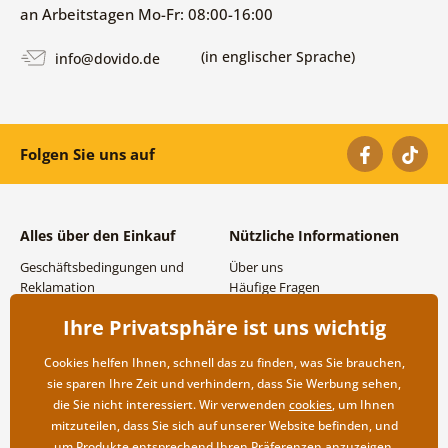
an Arbeitstagen Mo-Fr: 08:00-16:00
(in englischer Sprache)
info@dovido.de
Folgen Sie uns auf
Alles über den Einkauf
Nützliche Informationen
Geschäftsbedingungen und
Über uns
Reklamation
Häufige Fragen
Datenschutzbestimmungen
Kontakte
Ihre Privatsphäre ist uns wichtig
Versand- und
Großhandel und
Zahlungsmöglichkeiten
Zusammenarbeit
Cookies helfen Ihnen, schnell das zu finden, was Sie brauchen,
Rücksendung der Ware
sie sparen Ihre Zeit und verhindern, dass Sie Werbung sehen,
die Sie nicht interessiert. Wir verwenden
cookies
, um Ihnen
mitzuteilen, dass Sie sich auf unserer Website befinden, und
um Produkte entsprechend Ihren Präferenzen anzuzeigen.