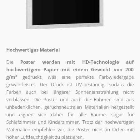
Hochwertiges Material
Die
Poster werden mit HD-Technologie auf
hochwertigem Papier mit einem Gewicht von 200
g/m²
gedruckt, was eine perfekte Farbwiedergabe
gewährleistet. Der Druck ist UV-beständig, sodass die
Farben auch bei längerer Sonneneinstrahlung nicht
verblassen. Die Poster und auch die Rahmen sind aus
unbedenklichen, geruchsneutralen Materialien hergestellt
und eignen sich daher für alle Räume, sogar für
Schlafzimmer und Kinderzimmer. Trotz der hochwertigen
Materialien empfehlen wir, die Poster nicht an Orten mit
hoher Luftfeuchtigkeit zu platzieren.