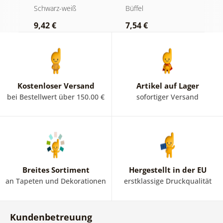
Luxuriöses
und Whiskey
B
Schwarz-weiß
Büffel
S
Stillleben in
i
9,42 €
7,54 €
7
Schwarz-Weiß
Kostenloser Versand
Artikel auf Lager
bei Bestellwert über 150.00 €
sofortiger Versand
Breites Sortiment
Hergestellt in der EU
an Tapeten und Dekorationen
erstklassige Druckqualität
Kundenbetreuung