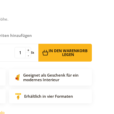
Höhe.
riten hinzufügen
+
IN DEN WARENKORB
St
LEGEN
-
Geeignet als Geschenk für ein
modernes Interieur
Erhältlich in vier Formaten
ido