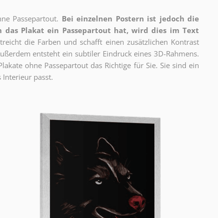
ne Passepartout.
Bei einzelnen Postern ist jedoch die
 das Plakat ein Passepartout hat, wird dies im Text
reicht die Farben und schafft einen zusätzlichen Kontrast
ßerdem entsteht ein subtiler Eindruck eines 3D-Rahmens.
akate ohne Passepartout das Richtige für Sie. Sie sind ein
 Interieur passt.