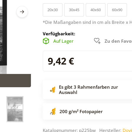
20x30
30x45
40x60
60x90
*Die Maßangaben sind in cm als Breite x 
Verfügbarkeit:
Auf Lager
Zu den Favo
9,42 €
Es gibt 3 Rahmenfarben zur
Auswahl
200 g/m² Fotopapier
Katalognummer: p225bw Hersteller:
Dov