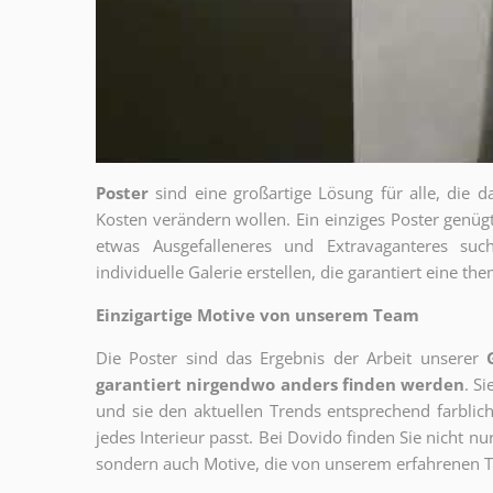
Poster
sind eine großartige Lösung für alle, die d
Kosten verändern wollen. Ein einziges Poster genü
etwas Ausgefalleneres und Extravaganteres su
individuelle Galerie erstellen, die garantiert eine 
Einzigartige Motive von unserem Team
Die Poster sind das Ergebnis der Arbeit unserer
garantiert nirgendwo anders finden werden
. S
und sie den aktuellen Trends entsprechend farblich
jedes Interieur passt. Bei Dovido finden Sie nicht n
sondern auch Motive, die von unserem erfahrenen T