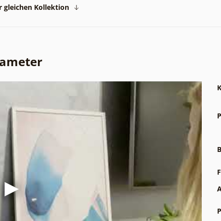
 gleichen Kollektion
rameter
K
P
B
F
A
P