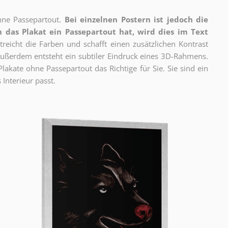
ne Passepartout.
Bei einzelnen Postern ist jedoch die
 das Plakat ein Passepartout hat, wird dies im Text
reicht die Farben und schafft einen zusätzlichen Kontrast
ßerdem entsteht ein subtiler Eindruck eines 3D-Rahmens.
akate ohne Passepartout das Richtige für Sie. Sie sind ein
 Interieur passt.