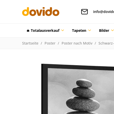
info@dovid
🔥 Totalausverkauf
Tapeten
Bilder
Startseite
Poster
Poster nach Motiv
Schwarz