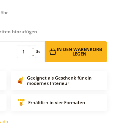
Höhe.
riten hinzufügen
+
IN DEN WARENKORB
St
LEGEN
-
Geeignet als Geschenk für ein
modernes Interieur
Erhältlich in vier Formaten
vido