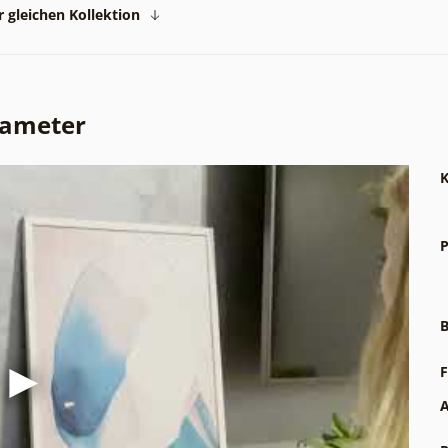
 gleichen Kollektion
rameter
K
P
B
F
A