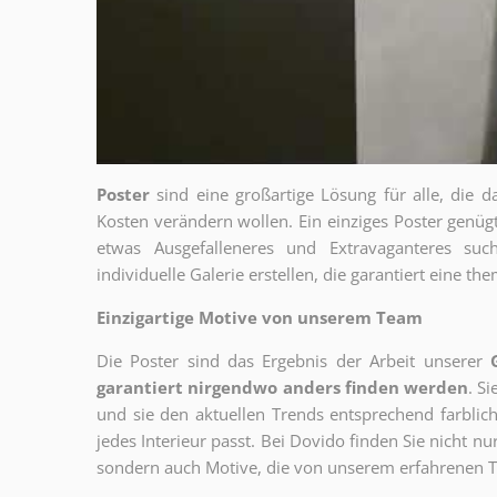
Poster
sind eine großartige Lösung für alle, die d
Kosten verändern wollen. Ein einziges Poster genü
etwas Ausgefalleneres und Extravaganteres su
individuelle Galerie erstellen, die garantiert eine 
Einzigartige Motive von unserem Team
Die Poster sind das Ergebnis der Arbeit unserer
garantiert nirgendwo anders finden werden
. S
und sie den aktuellen Trends entsprechend farblich
jedes Interieur passt. Bei Dovido finden Sie nicht n
sondern auch Motive, die von unserem erfahrenen T