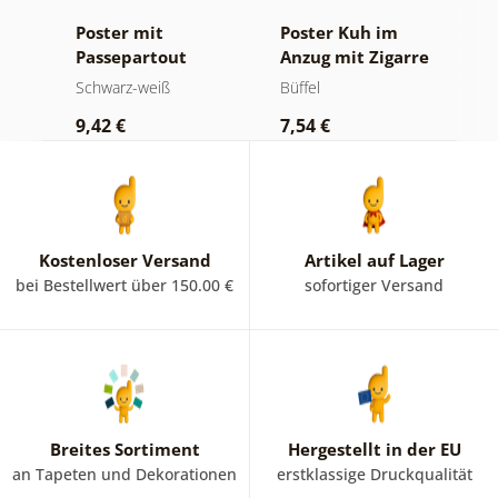
Poster mit
Poster Kuh im
P
Passepartout
Anzug mit Zigarre
P
Luxuriöses
und Whiskey
B
Schwarz-weiß
Büffel
S
Stillleben in
i
9,42 €
7,54 €
7
Schwarz-Weiß
Kostenloser Versand
Artikel auf Lager
bei Bestellwert über 150.00 €
sofortiger Versand
Breites Sortiment
Hergestellt in der EU
an Tapeten und Dekorationen
erstklassige Druckqualität