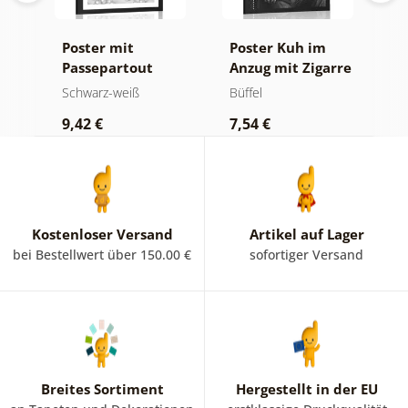
Poster mit
Poster Kuh im
P
Passepartout
Anzug mit Zigarre
P
Luxuriöses
und Whiskey
B
Schwarz-weiß
Büffel
S
Stillleben in
i
9,42 €
7,54 €
7
Schwarz-Weiß
Kostenloser Versand
Artikel auf Lager
bei Bestellwert über 150.00 €
sofortiger Versand
Breites Sortiment
Hergestellt in der EU