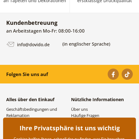
an Tapeten und Dekorationen
erstklassige Druckqualität
Kundenbetreuung
an Arbeitstagen Mo-Fr: 08:00-16:00
(in englischer Sprache)
info@dovido.de
Folgen Sie uns auf
Alles über den Einkauf
Nützliche Informationen
Geschäftsbedingungen und
Über uns
Reklamation
Häufige Fragen
Datenschutzbestimmungen
Kontakte
Ihre Privatsphäre ist uns wichtig
Versand- und
Großhandel und
Zahlungsmöglichkeiten
Zusammenarbeit
Cookies helfen Ihnen, schnell das zu finden, was Sie brauchen,