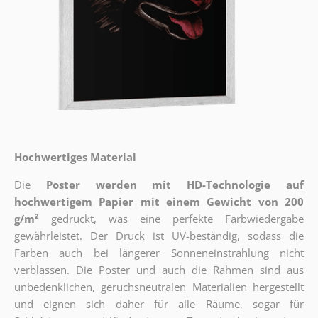
Hochwertiges Material
Die
Poster werden mit HD-Technologie auf
hochwertigem Papier mit einem Gewicht von 200
g/m²
gedruckt, was eine perfekte Farbwiedergabe
gewährleistet. Der Druck ist UV-beständig, sodass die
Farben auch bei längerer Sonneneinstrahlung nicht
verblassen. Die Poster und auch die Rahmen sind aus
unbedenklichen, geruchsneutralen Materialien hergestellt
und eignen sich daher für alle Räume, sogar für