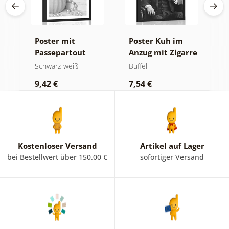
Poster mit
Poster Kuh im
P
Passepartout
Anzug mit Zigarre
P
Luxuriöses
und Whiskey
B
Schwarz-weiß
Büffel
S
Stillleben in
i
9,42 €
7,54 €
7
Schwarz-Weiß
Kostenloser Versand
Artikel auf Lager
bei Bestellwert über 150.00 €
sofortiger Versand