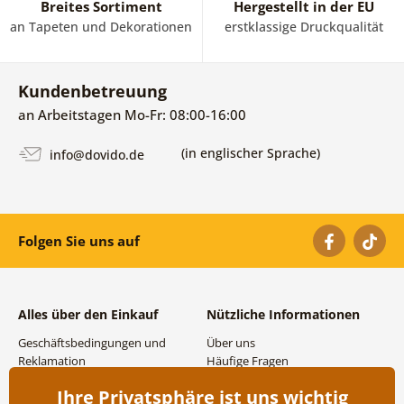
Breites Sortiment
Hergestellt in der EU
an Tapeten und Dekorationen
erstklassige Druckqualität
Kundenbetreuung
an Arbeitstagen Mo-Fr: 08:00-16:00
(in englischer Sprache)
info@dovido.de
Folgen Sie uns auf
Alles über den Einkauf
Nützliche Informationen
Geschäftsbedingungen und
Über uns
Reklamation
Häufige Fragen
Datenschutzbestimmungen
Kontakte
Ihre Privatsphäre ist uns wichtig
Versand- und
Großhandel und