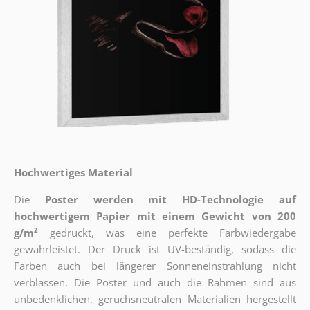
Hochwertiges Material
Die
Poster werden mit HD-Technologie auf
hochwertigem Papier mit einem Gewicht von 200
g/m²
gedruckt, was eine perfekte Farbwiedergabe
gewährleistet. Der Druck ist UV-beständig, sodass die
Farben auch bei längerer Sonneneinstrahlung nicht
verblassen. Die Poster und auch die Rahmen sind aus
unbedenklichen, geruchsneutralen Materialien hergestellt