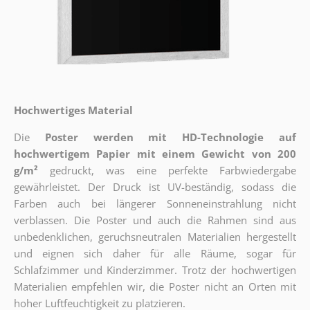
Hochwertiges Material
Die
Poster werden mit HD-Technologie auf
hochwertigem Papier mit einem Gewicht von 200
g/m²
gedruckt, was eine perfekte Farbwiedergabe
gewährleistet. Der Druck ist UV-beständig, sodass die
Farben auch bei längerer Sonneneinstrahlung nicht
verblassen. Die Poster und auch die Rahmen sind aus
unbedenklichen, geruchsneutralen Materialien hergestellt
und eignen sich daher für alle Räume, sogar für
Schlafzimmer und Kinderzimmer. Trotz der hochwertigen
Materialien empfehlen wir, die Poster nicht an Orten mit
hoher Luftfeuchtigkeit zu platzieren.