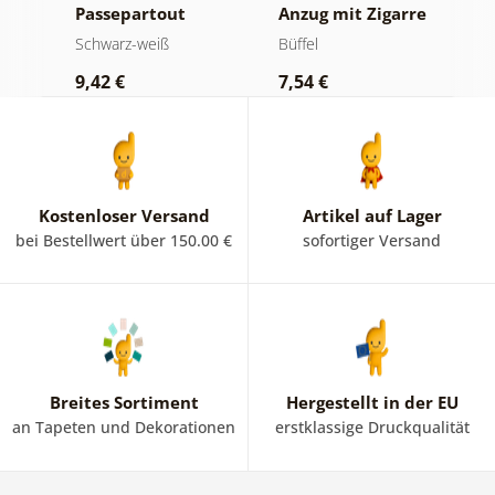
Passepartout
Anzug mit Zigarre
P
Luxuriöses
und Whiskey
B
Schwarz-weiß
Büffel
S
Stillleben in
i
9,42 €
7,54 €
7
Schwarz-Weiß
Kostenloser Versand
Artikel auf Lager
bei Bestellwert über 150.00 €
sofortiger Versand
Breites Sortiment
Hergestellt in der EU
an Tapeten und Dekorationen
erstklassige Druckqualität