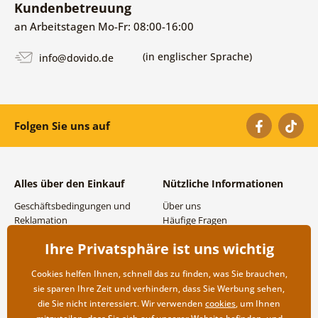
Kundenbetreuung
an Arbeitstagen Mo-Fr: 08:00-16:00
(in englischer Sprache)
info@dovido.de
Folgen Sie uns auf
Alles über den Einkauf
Nützliche Informationen
Geschäftsbedingungen und
Über uns
Reklamation
Häufige Fragen
Datenschutzbestimmungen
Kontakte
Ihre Privatsphäre ist uns wichtig
Versand- und
Großhandel und
Zahlungsmöglichkeiten
Zusammenarbeit
Cookies helfen Ihnen, schnell das zu finden, was Sie brauchen,
Rücksendung der Ware
sie sparen Ihre Zeit und verhindern, dass Sie Werbung sehen,
die Sie nicht interessiert. Wir verwenden
cookies
, um Ihnen