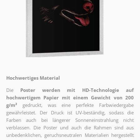
Hochwertiges Material
Die
Poster werden mit HD-Technologie auf
hochwertigem Papier mit einem Gewicht von 200
g/m²
gedruckt, was eine perfekte Farbwiedergabe
gewährleistet. Der Druck ist UV-beständig, sodass die
Farben auch bei längerer Sonneneinstrahlung nicht
verblassen. Die Poster und auch die Rahmen sind aus
unbedenklichen, geruchsneutralen Materialien hergestellt