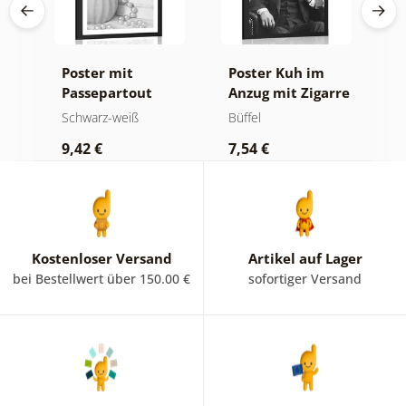
Poster mit
Poster Kuh im
P
Passepartout
Anzug mit Zigarre
P
Luxuriöses
und Whiskey
B
Schwarz-weiß
Büffel
S
Stillleben in
i
9,42 €
7,54 €
7
Schwarz-Weiß
Kostenloser Versand
Artikel auf Lager
bei Bestellwert über 150.00 €
sofortiger Versand