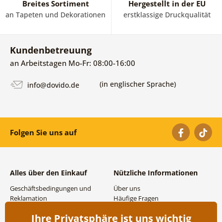
Breites Sortiment
Hergestellt in der EU
an Tapeten und Dekorationen
erstklassige Druckqualität
Kundenbetreuung
an Arbeitstagen Mo-Fr: 08:00-16:00
(in englischer Sprache)
info@dovido.de
Folgen Sie uns auf
Alles über den Einkauf
Nützliche Informationen
Geschäftsbedingungen und
Über uns
Reklamation
Häufige Fragen
Datenschutzbestimmungen
Kontakte
Ihre Privatsphäre ist uns wichtig
Versand- und
Großhandel und