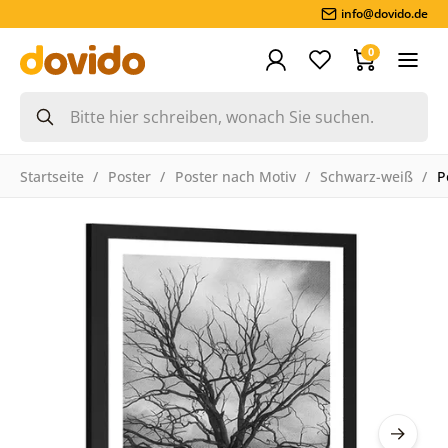
info@dovido.de
0
Startseite
Poster
Poster nach Motiv
Schwarz-weiß
P