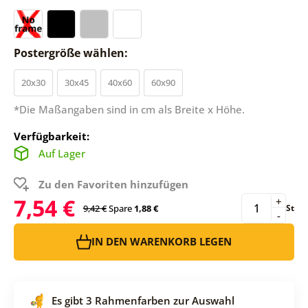
Postergröße wählen:
20x30
30x45
40x60
60x90
*Die Maßangaben sind in cm als Breite x Höhe.
Verfügbarkeit:
Auf Lager
Zu den Favoriten hinzufügen
7,54 €
+
9,42 €
Spare
1,88 €
St
-
IN DEN WARENKORB LEGEN
Es gibt 3 Rahmenfarben zur Auswahl