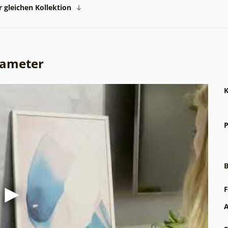
 gleichen Kollektion
rameter
K
P
B
F
A