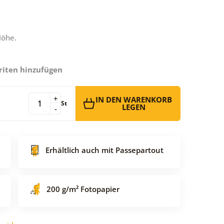
Höhe.
riten hinzufügen
+
IN DEN WARENKORB
St
LEGEN
-
Erhältlich auch mit Passepartout
200 g/m² Fotopapier