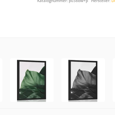
Katalognummer: p038bw+p Hersteller:
D