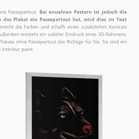
ne Passepartout.
Bei einzelnen Postern ist jedoch die
 das Plakat ein Passepartout hat, wird dies im Text
reicht die Farben und schafft einen zusätzlichen Kontrast
ßerdem entsteht ein subtiler Eindruck eines 3D-Rahmens.
akate ohne Passepartout das Richtige für Sie. Sie sind ein
 Interieur passt.