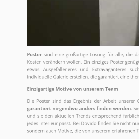
Poster
sind eine großartige Lösung für alle, die d
Kosten verändern wollen. Ein einziges Poster genü
etwas Ausgefalleneres und Extravaganteres su
individuelle Galerie erstellen, die garantiert eine 
Einzigartige Motive von unserem Team
Die Poster sind das Ergebnis der Arbeit unserer
garantiert nirgendwo anders finden werden
. S
und sie den aktuellen Trends entsprechend farblich
jedes Interieur passt. Bei Dovido finden Sie nicht n
sondern auch Motive, die von unserem erfahrenen T