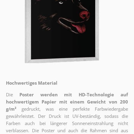
Hochwertiges Material
Die
Poster werden mit HD-Technologie auf
hochwertigem Papier mit einem Gewicht von 200
g/m²
gedruckt, was eine perfekte Farbwiedergabe
gewährleistet. Der Druck ist UV-beständig, sodass die
Farben auch bei längerer Sonneneinstrahlung nicht
verblassen. Die Poster und auch die Rahmen sind aus