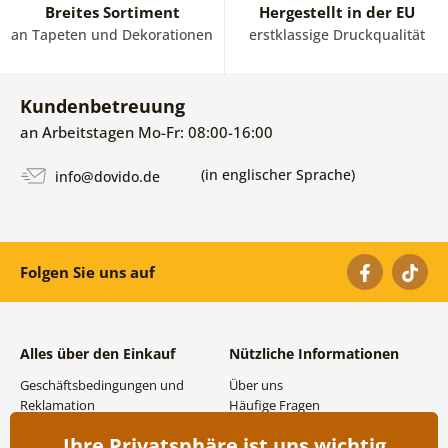
Breites Sortiment
Hergestellt in der EU
an Tapeten und Dekorationen
erstklassige Druckqualität
Kundenbetreuung
an Arbeitstagen Mo-Fr: 08:00-16:00
(in englischer Sprache)
info@dovido.de
Folgen Sie uns auf
Alles über den Einkauf
Nützliche Informationen
Geschäftsbedingungen und
Über uns
Reklamation
Häufige Fragen
Datenschutzbestimmungen
Kontakte
Ihre Privatsphäre ist uns wichtig
Versand- und
Großhandel und