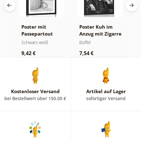
Poster mit
Poster Kuh im
P
Passepartout
Anzug mit Zigarre
P
Luxuriöses
und Whiskey
B
Schwarz-weiß
Büffel
S
Stillleben in
i
9,42 €
7,54 €
7
Schwarz-Weiß
Kostenloser Versand
Artikel auf Lager
bei Bestellwert über 150.00 €
sofortiger Versand