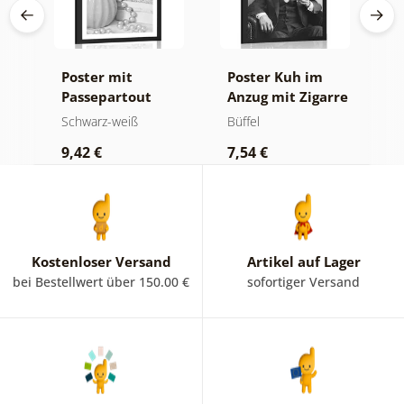
Poster mit
Poster Kuh im
P
Passepartout
Anzug mit Zigarre
P
Luxuriöses
und Whiskey
B
Schwarz-weiß
Büffel
S
Stillleben in
i
9,42 €
7,54 €
7
Schwarz-Weiß
Kostenloser Versand
Artikel auf Lager
bei Bestellwert über 150.00 €
sofortiger Versand