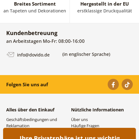
Breites Sortiment
Hergestellt in der EU
an Tapeten und Dekorationen
erstklassige Druckqualität
Kundenbetreuung
an Arbeitstagen Mo-Fr: 08:00-16:00
(in englischer Sprache)
info@dovido.de
Folgen Sie uns auf
Alles über den Einkauf
Nützliche Informationen
Geschäftsbedingungen und
Über uns
Reklamation
Häufige Fragen
Datenschutzbestimmungen
Kontakte
Ihre Privatsphäre ist uns wichtig
Versand- und
Großhandel und