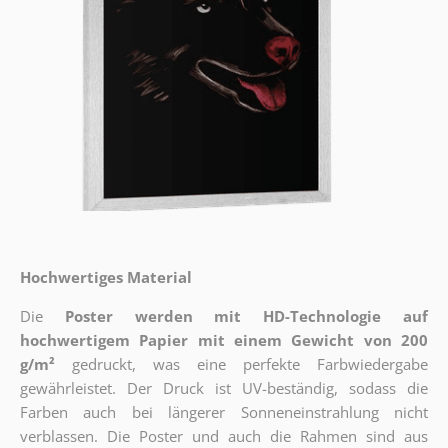
Hochwertiges Material
Die
Poster werden mit HD-Technologie auf
hochwertigem Papier mit einem Gewicht von 200
g/m²
gedruckt, was eine perfekte Farbwiedergabe
gewährleistet. Der Druck ist UV-beständig, sodass die
Farben auch bei längerer Sonneneinstrahlung nicht
verblassen. Die Poster und auch die Rahmen sind aus