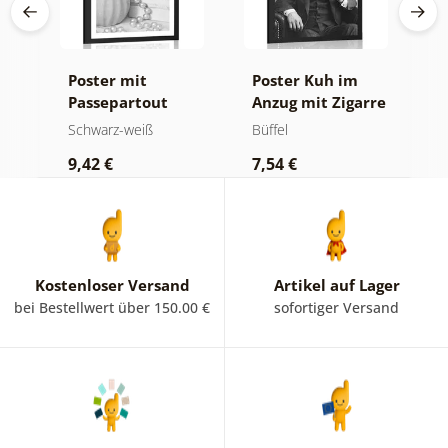
Poster mit
Poster Kuh im
P
Passepartout
Anzug mit Zigarre
P
Luxuriöses
und Whiskey
B
Schwarz-weiß
Büffel
S
Stillleben in
i
9,42 €
7,54 €
7
Schwarz-Weiß
Kostenloser Versand
Artikel auf Lager
bei Bestellwert über 150.00 €
sofortiger Versand