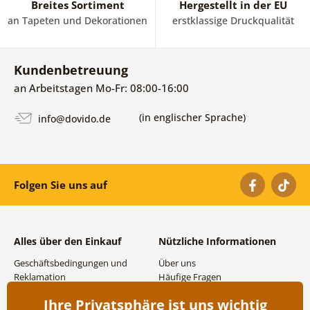
Breites Sortiment
Hergestellt in der EU
an Tapeten und Dekorationen
erstklassige Druckqualität
Kundenbetreuung
an Arbeitstagen Mo-Fr: 08:00-16:00
(in englischer Sprache)
info@dovido.de
Folgen Sie uns auf
Alles über den Einkauf
Nützliche Informationen
Geschäftsbedingungen und
Über uns
Reklamation
Häufige Fragen
Datenschutzbestimmungen
Kontakte
Ihre Privatsphäre ist uns wichtig
Versand- und
Großhandel und