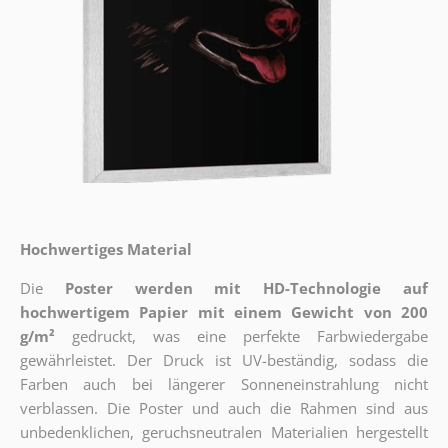
Hochwertiges Material
Die
Poster werden mit HD-Technologie auf
hochwertigem Papier mit einem Gewicht von 200
g/m²
gedruckt, was eine perfekte Farbwiedergabe
gewährleistet. Der Druck ist UV-beständig, sodass die
Farben auch bei längerer Sonneneinstrahlung nicht
verblassen. Die Poster und auch die Rahmen sind aus
unbedenklichen, geruchsneutralen Materialien hergestellt