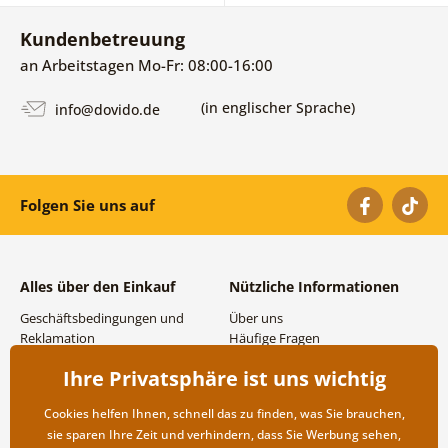
Kundenbetreuung
an Arbeitstagen Mo-Fr: 08:00-16:00
(in englischer Sprache)
info@dovido.de
Folgen Sie uns auf
Alles über den Einkauf
Nützliche Informationen
Geschäftsbedingungen und
Über uns
Reklamation
Häufige Fragen
Datenschutzbestimmungen
Kontakte
Ihre Privatsphäre ist uns wichtig
Versand- und
Großhandel und
Zahlungsmöglichkeiten
Zusammenarbeit
Cookies helfen Ihnen, schnell das zu finden, was Sie brauchen,
Rücksendung der Ware
sie sparen Ihre Zeit und verhindern, dass Sie Werbung sehen,