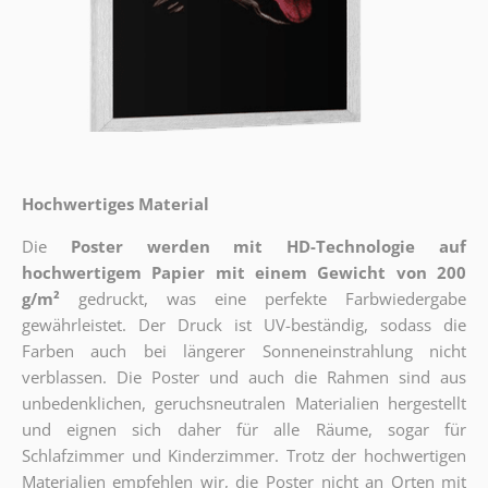
Hochwertiges Material
Die
Poster werden mit HD-Technologie auf
hochwertigem Papier mit einem Gewicht von 200
g/m²
gedruckt, was eine perfekte Farbwiedergabe
gewährleistet. Der Druck ist UV-beständig, sodass die
Farben auch bei längerer Sonneneinstrahlung nicht
verblassen. Die Poster und auch die Rahmen sind aus
unbedenklichen, geruchsneutralen Materialien hergestellt
und eignen sich daher für alle Räume, sogar für
Schlafzimmer und Kinderzimmer. Trotz der hochwertigen
Materialien empfehlen wir, die Poster nicht an Orten mit