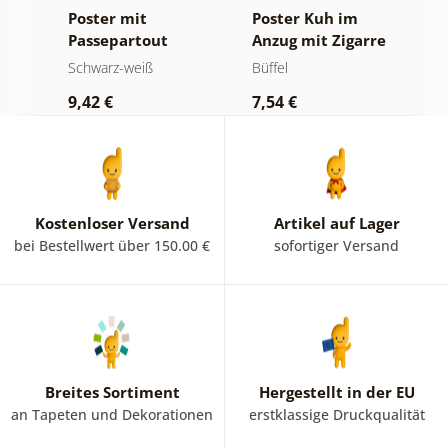
Poster mit
Poster Kuh im
P
Passepartout
Anzug mit Zigarre
P
Luxuriöses
und Whiskey
B
Schwarz-weiß
Büffel
S
Stillleben in
i
9,42 €
7,54 €
7
Schwarz-Weiß
Kostenloser Versand
Artikel auf Lager
bei Bestellwert über 150.00 €
sofortiger Versand
Breites Sortiment
Hergestellt in der EU
an Tapeten und Dekorationen
erstklassige Druckqualität