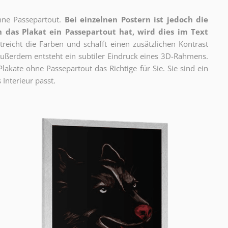
ne Passepartout.
Bei einzelnen Postern ist jedoch die
 das Plakat ein Passepartout hat, wird dies im Text
reicht die Farben und schafft einen zusätzlichen Kontrast
ßerdem entsteht ein subtiler Eindruck eines 3D-Rahmens.
akate ohne Passepartout das Richtige für Sie. Sie sind ein
 Interieur passt.