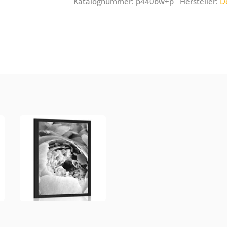
Katalognummer: p440bw+p Hersteller:
D