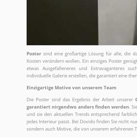
Poster
sind eine großartige Lösung für alle, die d
Kosten verändern wollen. Ein einziges Poster genü
etwas Ausgefalleneres und Extravaganteres su
individuelle Galerie erstellen, die garantiert eine 
Einzigartige Motive von unserem Team
Die Poster sind das Ergebnis der Arbeit unserer
garantiert nirgendwo anders finden werden
. S
und sie den aktuellen Trends entsprechend farblich
jedes Interieur passt. Bei Dovido finden Sie nicht n
sondern auch Motive, die von unserem erfahrenen T