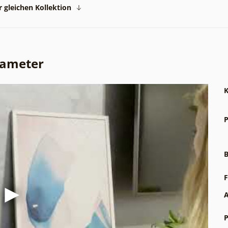
 gleichen Kollektion
rameter
K
P
B
F
A
P