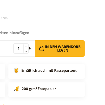
Höhe.
riten hinzufügen
+
IN DEN WARENKORB
St
LEGEN
-
Erhältlich auch mit Passepartout
200 g/m² Fotopapier