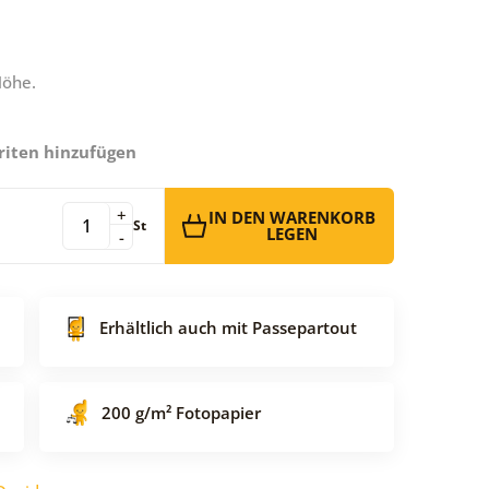
Höhe.
riten hinzufügen
+
IN DEN WARENKORB
St
LEGEN
-
Erhältlich auch mit Passepartout
200 g/m² Fotopapier