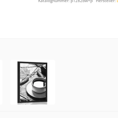
Katalognummer: p1282bw+p Hersteller: