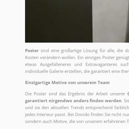
Poster
sind eine großartige Lösung für alle, die d
Kosten verändern wollen. Ein einziges Poster genü
etwas Ausgefalleneres und Extravaganteres su
individuelle Galerie erstellen, die garantiert eine 
Einzigartige Motive von unserem Team
Die Poster sind das Ergebnis der Arbeit unserer
garantiert nirgendwo anders finden werden
. S
und sie den aktuellen Trends entsprechend farblich
jedes Interieur passt. Bei Dovido finden Sie nicht n
sondern auch Motive, die von unserem erfahrenen T