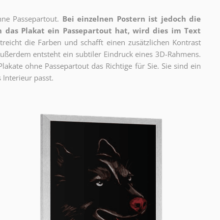
ne Passepartout.
Bei einzelnen Postern ist jedoch die
 das Plakat ein Passepartout hat, wird dies im Text
reicht die Farben und schafft einen zusätzlichen Kontrast
ßerdem entsteht ein subtiler Eindruck eines 3D-Rahmens.
akate ohne Passepartout das Richtige für Sie. Sie sind ein
 Interieur passt.