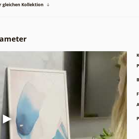
 gleichen Kollektion
rameter
K
P
B
F
A
P