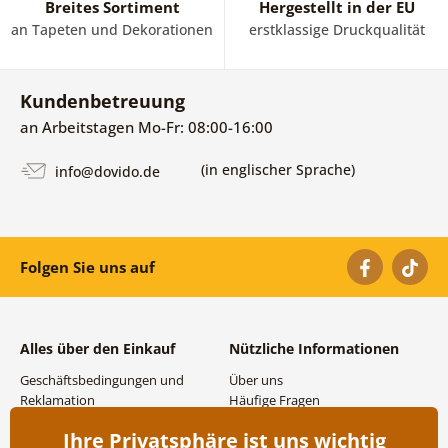
Breites Sortiment
Hergestellt in der EU
an Tapeten und Dekorationen
erstklassige Druckqualität
Kundenbetreuung
an Arbeitstagen Mo-Fr: 08:00-16:00
(in englischer Sprache)
info@dovido.de
Folgen Sie uns auf
Alles über den Einkauf
Nützliche Informationen
Geschäftsbedingungen und
Über uns
Reklamation
Häufige Fragen
Datenschutzbestimmungen
Kontakte
Ihre Privatsphäre ist uns wichtig
Versand- und
Großhandel und