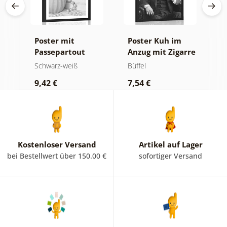
Poster mit
Poster Kuh im
P
Passepartout
Anzug mit Zigarre
P
Luxuriöses
und Whiskey
B
Schwarz-weiß
Büffel
S
Stillleben in
i
9,42 €
7,54 €
7
Schwarz-Weiß
Kostenloser Versand
Artikel auf Lager
bei Bestellwert über 150.00 €
sofortiger Versand