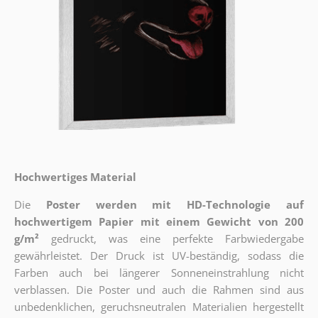
Hochwertiges Material
Die
Poster werden mit HD-Technologie auf
hochwertigem Papier mit einem Gewicht von 200
g/m²
gedruckt, was eine perfekte Farbwiedergabe
gewährleistet. Der Druck ist UV-beständig, sodass die
Farben auch bei längerer Sonneneinstrahlung nicht
verblassen. Die Poster und auch die Rahmen sind aus
unbedenklichen, geruchsneutralen Materialien hergestellt