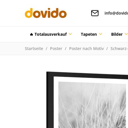
info@dovid
🔥 Totalausverkauf
Tapeten
Bilder
Startseite
Poster
Poster nach Motiv
Schwarz