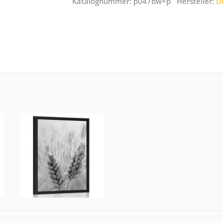
Katalognummer: p047bw+p Hersteller:
D