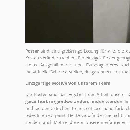
Poster
sind eine großartige Lösung für alle, die d
Kosten verändern wollen. Ein einziges Poster genü
etwas Ausgefalleneres und Extravaganteres su
individuelle Galerie erstellen, die garantiert eine 
Einzigartige Motive von unserem Team
Die Poster sind das Ergebnis der Arbeit unserer
garantiert nirgendwo anders finden werden
. S
und sie den aktuellen Trends entsprechend farblich
jedes Interieur passt. Bei Dovido finden Sie nicht n
sondern auch Motive, die von unserem erfahrenen T