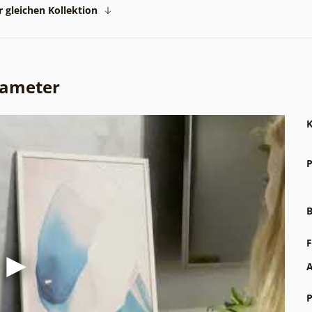
 gleichen Kollektion
rameter
K
P
B
F
A
P