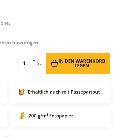
Höhe.
riten hinzufügen
+
IN DEN WARENKORB
St
LEGEN
-
Erhältlich auch mit Passepartout
200 g/m² Fotopapier