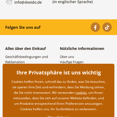
(in englischer Sprache)
info@dovido.de
Folgen Sie uns auf
Alles über den Einkauf
Nützliche Informationen
Geschäftsbedingungen und
Über uns
Reklamation
Häufige Fragen
Datenschutzbestimmungen
Kontakte
Ihre Privatsphäre ist uns wichtig
Versand- und
Großhandel und
Zahlungsmöglichkeiten
Zusammenarbeit
Cookies helfen Ihnen, schnell das zu finden, was Sie brauchen,
Rücksendung der Ware
sie sparen Ihre Zeit und verhindern, dass Sie Werbung sehen,
die Sie nicht interessiert. Wir verwenden
cookies
, um Ihnen
mitzuteilen, dass Sie sich auf unserer Website befinden, und
um Produkte entsprechend Ihren Präferenzen anzuzeigen.
Cookies helfen uns, Ihr Surferlebnis zu verbessern.