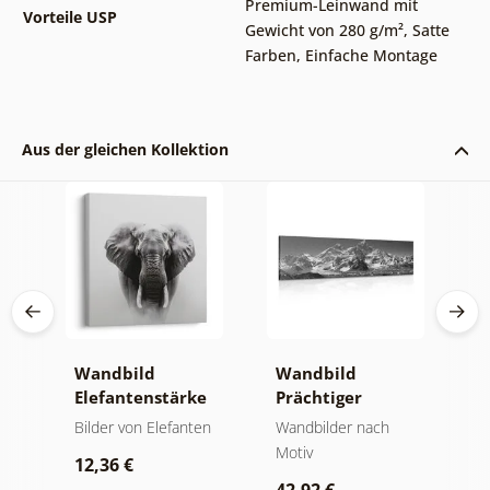
Premium-Leinwand mit
Vorteile USP
Gewicht von 280 g/m²
,
Satte
Farben
,
Einfache Montage
Aus der gleichen Kollektion
Wandbild
Wandbild
W
Elefantenstärke
Prächtiger
n
und Ruhe
Berggipfel in
M
der
Bilder von Elefanten
Wandbilder nach
V
Schwarz-Weiß
Motiv
Bi
12,36 €