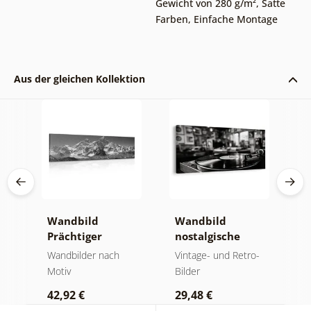
Gewicht von 280 g/m²
,
Satte
Farben
,
Einfache Montage
Aus der gleichen Kollektion
Wandbild
Wandbild
W
Prächtiger
nostalgische
E
Berggipfel in
Musikatmosphäre
u
der
Wandbilder nach
Vintage- und Retro-
B
Schwarz-Weiß
Motiv
Bilder
1
42,92 €
29,48 €