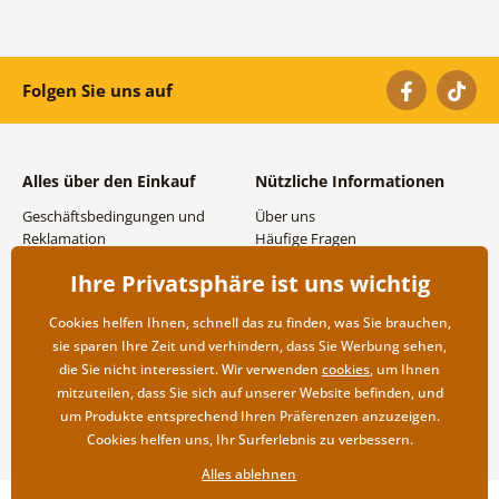
Folgen Sie uns auf
Alles über den Einkauf
Nützliche Informationen
Geschäftsbedingungen und
Über uns
Reklamation
Häufige Fragen
Datenschutzbestimmungen
Kontakte
Ihre Privatsphäre ist uns wichtig
Versand- und
Großhandel und
Zahlungsmöglichkeiten
Zusammenarbeit
Cookies helfen Ihnen, schnell das zu finden, was Sie brauchen,
Rücksendung der Ware
sie sparen Ihre Zeit und verhindern, dass Sie Werbung sehen,
die Sie nicht interessiert. Wir verwenden
cookies
, um Ihnen
mitzuteilen, dass Sie sich auf unserer Website befinden, und
um Produkte entsprechend Ihren Präferenzen anzuzeigen.
Cookies helfen uns, Ihr Surferlebnis zu verbessern.
Alles ablehnen