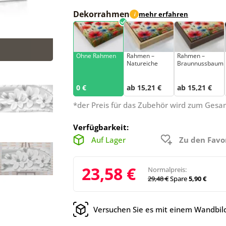
Dekorrahmen
mehr erfahren
i
Ohne Rahmen
Rahmen –
Rahmen –
Natureiche
Braunnussbaum
0 €
ab 15,21 €
ab 15,21 €
*der Preis für das Zubehör wird zum Ges
Verfügbarkeit:
Auf Lager
Zu den Favo
23,58 €
Normalpreis:
29,48 €
Spare
5,90 €
Versuchen Sie es mit einem Wandbild