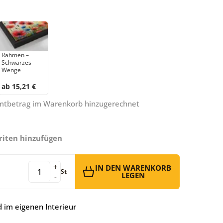
Rahmen –
Schwarzes
Wenge
ab 15,21 €
amtbetrag im Warenkorb hinzugerechnet
riten hinzufügen
+
IN DEN WARENKORB
St
LEGEN
-
 im eigenen Interieur