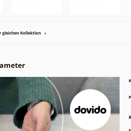
 gleichen Kollektion
rameter
K
P
B
F