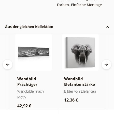
Farben
,
Einfache Montage
Aus der gleichen Kollektion
Wandbild
Wandbild
W
Prächtiger
Elefantenstärke
n
Berggipfel in
und Ruhe
M
der
Wandbilder nach
Bilder von Elefanten
V
Schwarz-Weiß
Motiv
Bi
12,36 €
42,92 €
2