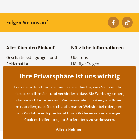
Folgen Sie uns auf
Alles über den Einkauf
Nützliche Informationen
Geschäftsbedingungen und
Über uns
Reklamation
Häufige Fragen
Datenschutzbestimmungen
Kontakte
Ihre Privatsphäre ist uns wichtig
Versand- und
Großhandel und
Zahlungsmöglichkeiten
Zusammenarbeit
Cookies helfen Ihnen, schnell das zu finden, was Sie brauchen,
Rücksendung der Ware
sie sparen Ihre Zeit und verhindern, dass Sie Werbung sehen,
die Sie nicht interessiert. Wir verwenden
cookies
, um Ihnen
mitzuteilen, dass Sie sich auf unserer Website befinden, und
um Produkte entsprechend Ihren Präferenzen anzuzeigen.
Cookies helfen uns, Ihr Surferlebnis zu verbessern.
Alles ablehnen