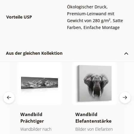
Ökologischer Druck
,
Premium-Leinwand mit
Vorteile USP
Gewicht von 280 g/m²
,
Satte
Farben
,
Einfache Montage
Aus der gleichen Kollektion
Wandbild
Wandbild
W
Prächtiger
Elefantenstärke
n
Berggipfel in
und Ruhe
M
der
Wandbilder nach
Bilder von Elefanten
V