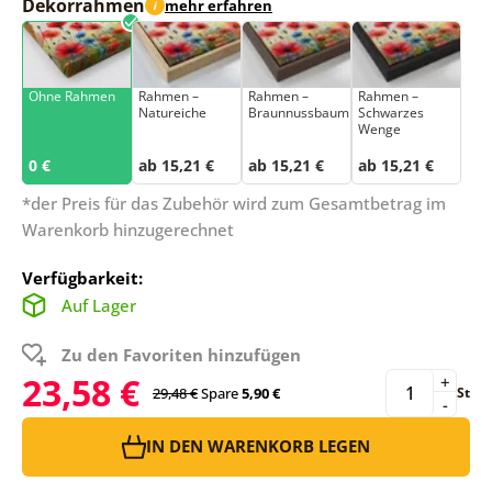
Dekorrahmen
mehr erfahren
i
Ohne Rahmen
Rahmen –
Rahmen –
Rahmen –
Natureiche
Braunnussbaum
Schwarzes
Wenge
0 €
ab 15,21 €
ab 15,21 €
ab 15,21 €
*der Preis für das Zubehör wird zum Gesamtbetrag im
Warenkorb hinzugerechnet
Verfügbarkeit:
Auf Lager
Zu den Favoriten hinzufügen
23,58 €
+
29,48 €
Spare
5,90 €
St
-
IN DEN WARENKORB LEGEN