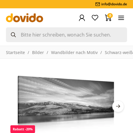
info@dovido.de
0
Startseite
Bilder
Wandbilder nach Motiv
Schwarz-weiße
Rabatt -20%