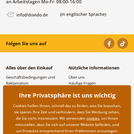
an Arbeitstagen Mo-Fr: 08:00-16:00
(in englischer Sprache)
info@dovido.de
Folgen Sie uns auf
Alles über den Einkauf
Nützliche Informationen
Geschäftsbedingungen und
Über uns
Reklamation
Häufige Fragen
Datenschutzbestimmungen
Kontakte
Ihre Privatsphäre ist uns wichtig
Versand- und
Großhandel und
Zahlungsmöglichkeiten
Zusammenarbeit
Cookies helfen Ihnen, schnell das zu finden, was Sie brauchen,
Rücksendung der Ware
sie sparen Ihre Zeit und verhindern, dass Sie Werbung sehen,
die Sie nicht interessiert. Wir verwenden
cookies
, um Ihnen
mitzuteilen, dass Sie sich auf unserer Website befinden, und
um Produkte entsprechend Ihren Präferenzen anzuzeigen.