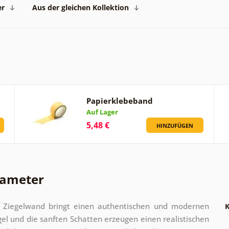
er
Aus der gleichen Kollektion
Papierklebeband
Auf Lager
5,48 €
HINZUFÜGEN
rameter
 Ziegelwand bringt einen authentischen und modernen
K
gel und die sanften Schatten erzeugen einen realistischen