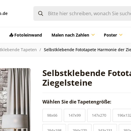
o.de
📤 Fotoleinwand
Malen nach Zahlen
Poster
tklebende Tapeten
Selbstklebende Fototapete Harmonie der Zie
Selbstklebende Foto
Ziegelsteine
Wählen Sie die Tapetengröße:
98x66
147x99
147x270
196x13
294x198
294x270
343x231
392