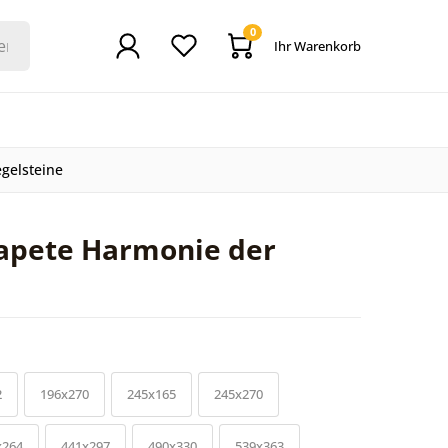
0
Ihr Warenkorb
gelsteine
tapete Harmonie der
2
196x270
245x165
245x270
x264
441x297
490x330
539x363