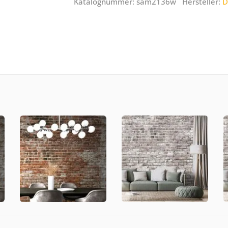
Katalognummer: sam2136w Hersteller:
D