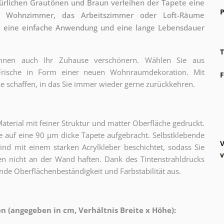
ürlichen Grautönen und Braun verleihen der Tapete eine
P
 Wohnzimmer, das Arbeitszimmer oder Loft-Räume
für eine einfache Anwendung und eine lange Lebensdauer
T
können auch Ihr Zuhause verschönern. Wählen Sie aus
 Frische in Form einer neuen Wohnraumdekoration. Mit
F
e schaffen, in das Sie immer wieder gerne zurückkehren.
erial mit feiner Struktur und matter Oberfläche gedruckt.
 auf eine 90 µm dicke Tapete aufgebracht. Selbstklebende
V
sind mit einem starken Acrylkleber beschichtet, sodass Sie
v
n nicht an der Wand haften. Dank des Tintenstrahldrucks
nde Oberflächenbeständigkeit und Farbstabilität aus.
 (angegeben in cm, Verhältnis Breite x Höhe):