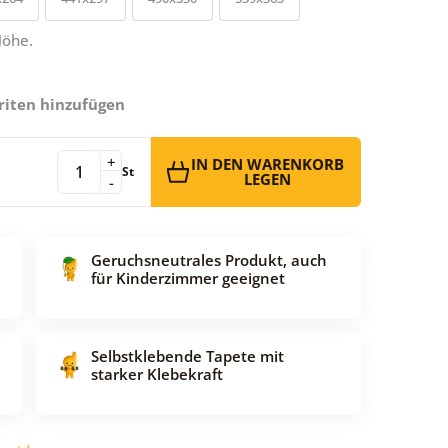
Höhe.
riten hinzufügen
+
IN DEN WARENKORB
St
LEGEN
-
Geruchsneutrales Produkt, auch
für Kinderzimmer geeignet
Selbstklebende Tapete mit
starker Klebekraft