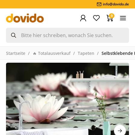
info@dovido.de
0
Startseite
🔥 Totalausverkauf
Tapeten
Selbstklebende 