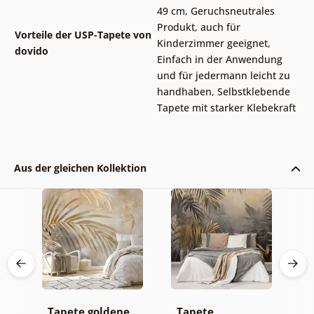
49 cm
,
Geruchsneutrales
Produkt, auch für
Vorteile der USP-Tapete von
Kinderzimmer geeignet
,
dovido
Einfach in der Anwendung
und für jedermann leicht zu
handhaben
,
Selbstklebende
Tapete mit starker Klebekraft
Aus der gleichen Kollektion
Tapete goldene
Tapete
F