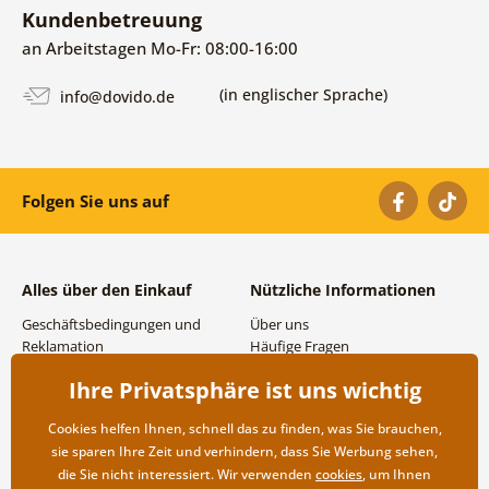
Kundenbetreuung
an Arbeitstagen Mo-Fr: 08:00-16:00
(in englischer Sprache)
info@dovido.de
Folgen Sie uns auf
Alles über den Einkauf
Nützliche Informationen
Geschäftsbedingungen und
Über uns
Reklamation
Häufige Fragen
Datenschutzbestimmungen
Kontakte
Ihre Privatsphäre ist uns wichtig
Versand- und
Großhandel und
Zahlungsmöglichkeiten
Zusammenarbeit
Cookies helfen Ihnen, schnell das zu finden, was Sie brauchen,
Rücksendung der Ware
sie sparen Ihre Zeit und verhindern, dass Sie Werbung sehen,
die Sie nicht interessiert. Wir verwenden
cookies
, um Ihnen