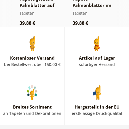
Palmblätter auf
Palmenblätter im
S
beigem
Dschungel
Tapeten
Tapeten
T
Hintergrund
39,88 €
39,88 €
3
Kostenloser Versand
Artikel auf Lager
bei Bestellwert über 150.00 €
sofortiger Versand
Breites Sortiment
Hergestellt in der EU
an Tapeten und Dekorationen
erstklassige Druckqualität