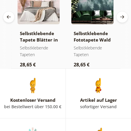
e
Selbstklebende
Selbstklebende
S
a
Tapete Blätter in
Fototapete Wald
T
Pastelltönen
im Nebel
g
Selbstklebende
Selbstklebende
S
m
Tapeten
Tapeten
T
K
28,65 €
28,65 €
2
Kostenloser Versand
Artikel auf Lager
bei Bestellwert über 150.00 €
sofortiger Versand