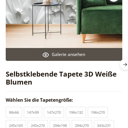
Galerie ansehen
Selbstklebende Tapete 3D Weiße
Blumen
Wählen Sie die Tapetengröße:
98x66
147x99
147x270
196x132
196x270
245x165
245x270
294x198
294x270
343x231