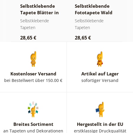
e
Selbstklebende
Selbstklebende
S
ld
Tapete Blätter in
Fototapete Wald
T
Pastelltönen
im Nebel
m
Selbstklebende
Selbstklebende
S
Tapeten
Tapeten
T
28,65 €
28,65 €
2
Kostenloser Versand
Artikel auf Lager
bei Bestellwert über 150.00 €
sofortiger Versand
Breites Sortiment
Hergestellt in der EU
an Tapeten und Dekorationen
erstklassige Druckqualität