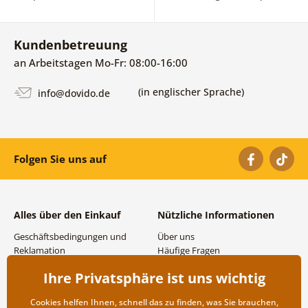
Kundenbetreuung
an Arbeitstagen Mo-Fr: 08:00-16:00
(in englischer Sprache)
info@dovido.de
Folgen Sie uns auf
Alles über den Einkauf
Nützliche Informationen
Geschäftsbedingungen und
Über uns
Reklamation
Häufige Fragen
Datenschutzbestimmungen
Kontakte
Ihre Privatsphäre ist uns wichtig
Versand- und
Großhandel und
Zahlungsmöglichkeiten
Zusammenarbeit
Cookies helfen Ihnen, schnell das zu finden, was Sie brauchen,
Rücksendung der Ware