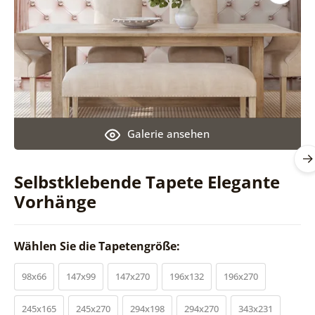
Galerie ansehen
Selbstklebende Tapete Elegante
Vorhänge
Wählen Sie die Tapetengröße:
98x66
147x99
147x270
196x132
196x270
245x165
245x270
294x198
294x270
343x231