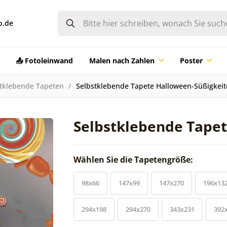
o.de
📤 Fotoleinwand
Malen nach Zahlen
Poster
tklebende Tapeten
Selbstklebende Tapete Halloween-Süßigkei
Selbstklebende Tape
Wählen Sie die Tapetengröße:
98x66
147x99
147x270
196x13
294x198
294x270
343x231
392