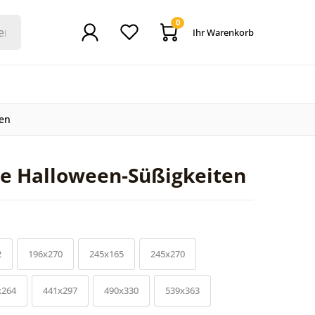
0
Ihr Warenkorb
ten
te Halloween-Süßigkeiten
2
196x270
245x165
245x270
x264
441x297
490x330
539x363