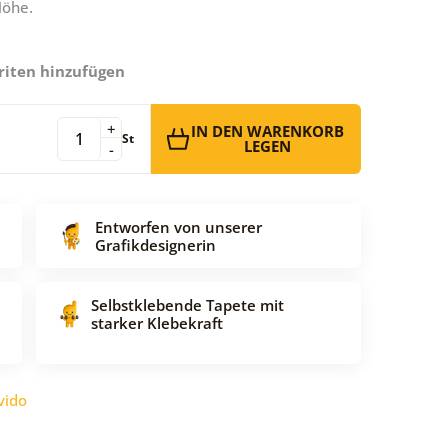
Höhe.
riten hinzufügen
+
IN DEN WARENKORB
St
LEGEN
-
Entworfen von unserer
Grafikdesignerin
Selbstklebende Tapete mit
starker Klebekraft
vido