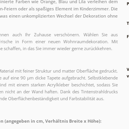
binierte Farben wie Orange, Blau und Lila verleihen dem
P
n-Feiern oder als spaßiges Element im Kinderzimmer. Die
 was einen unkomplizierten Wechsel der Dekoration ohne
T
können auch Ihr Zuhause verschönern. Wählen Sie aus
F
 Frische in Form einer neuen Wohnraumdekoration. Mit
e schaffen, in das Sie immer wieder gerne zurückkehren.
V
erial mit feiner Struktur und matter Oberfläche gedruckt.
v
 auf eine 90 µm dicke Tapete aufgebracht. Selbstklebende
sind mit einem starken Acrylkleber beschichtet, sodass Sie
n nicht an der Wand haften. Dank des Tintenstrahldrucks
nde Oberflächenbeständigkeit und Farbstabilität aus.
 (angegeben in cm, Verhältnis Breite x Höhe):