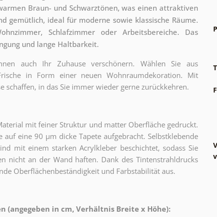
 warmen Braun- und Schwarztönen, was einen attraktiven
nd gemütlich, ideal für moderne sowie klassische Räume.
P
ohnzimmer, Schlafzimmer oder Arbeitsbereiche. Das
ingung und lange Haltbarkeit.
können auch Ihr Zuhause verschönern. Wählen Sie aus
T
 Frische in Form einer neuen Wohnraumdekoration. Mit
e schaffen, in das Sie immer wieder gerne zurückkehren.
F
erial mit feiner Struktur und matter Oberfläche gedruckt.
 auf eine 90 µm dicke Tapete aufgebracht. Selbstklebende
V
sind mit einem starken Acrylkleber beschichtet, sodass Sie
v
n nicht an der Wand haften. Dank des Tintenstrahldrucks
nde Oberflächenbeständigkeit und Farbstabilität aus.
 (angegeben in cm, Verhältnis Breite x Höhe):