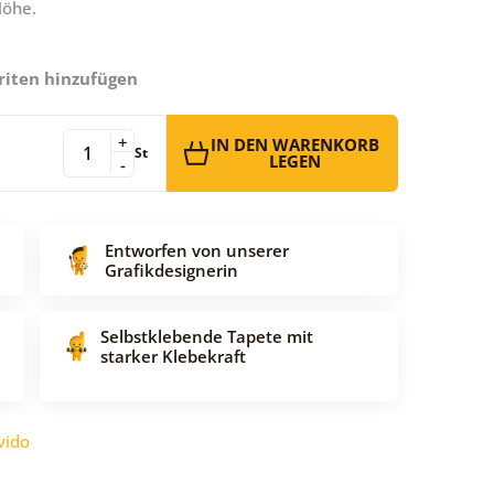
Höhe.
riten hinzufügen
+
IN DEN WARENKORB
St
LEGEN
-
Entworfen von unserer
Grafikdesignerin
Selbstklebende Tapete mit
starker Klebekraft
vido