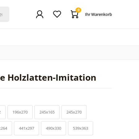
0
Ihr Warenkorb
e Holzlatten-Imitation
2
196x270
245x165
245x270
x264
441x297
490x330
539x363