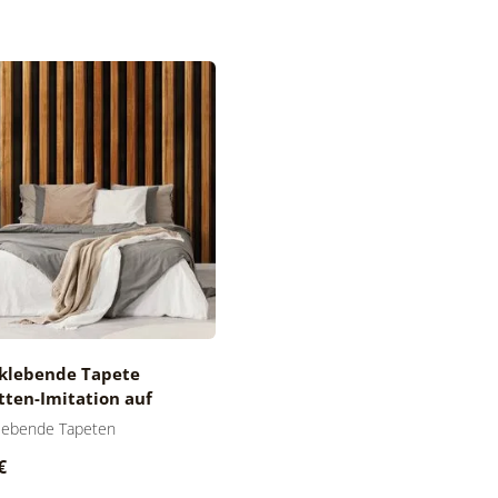
tklebende Tapete
tten-Imitation auf
rzem Hintergrund
klebende Tapeten
€