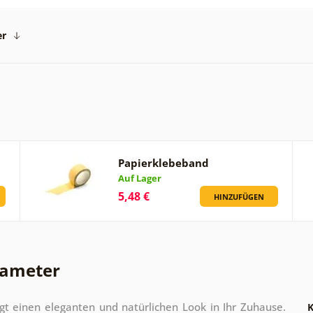
er
Papierklebeband
Auf Lager
5,48 €
HINZUFÜGEN
rameter
gt einen eleganten und natürlichen Look in Ihr Zuhause.
K