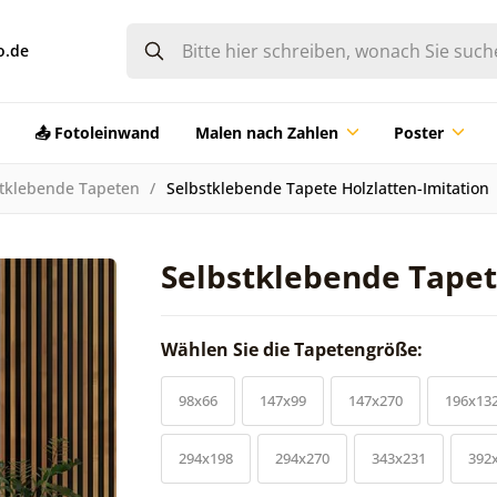
o.de
📤 Fotoleinwand
Malen nach Zahlen
Poster
tklebende Tapeten
Selbstklebende Tapete Holzlatten-Imitation
Selbstklebende Tapet
Wählen Sie die Tapetengröße:
98x66
147x99
147x270
196x13
294x198
294x270
343x231
392