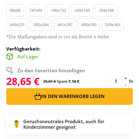
98x66
147x99
196x132
245x165
294x198
343x231
392x264
441x297
490x330
539x363
*Die Maßangaben sind in cm als Breite x Höhe.
Verfügbarkeit:
Auf Lager
Zu den Favoriten hinzufügen
28,65 €
+
35,81 €
Spare
7,16 €
St
-
IN DEN WARENKORB LEGEN
Geruchsneutrales Produkt, auch für
Kinderzimmer geeignet