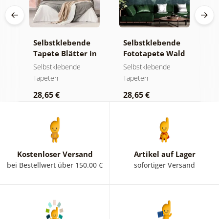
e
Selbstklebende
Selbstklebende
S
Tapete Blätter in
Fototapete Wald
T
Pastelltönen
im Nebel
m
Selbstklebende
Selbstklebende
S
Tapeten
Tapeten
T
28,65 €
28,65 €
2
Kostenloser Versand
Artikel auf Lager
bei Bestellwert über 150.00 €
sofortiger Versand