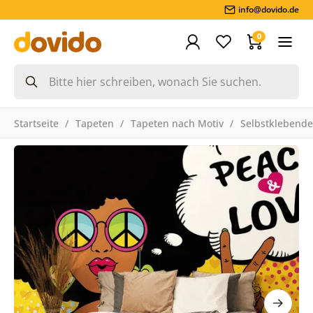
info@dovido.de
0
Startseite
Tapeten
Tapeten nach Motiv
Selbstklebende