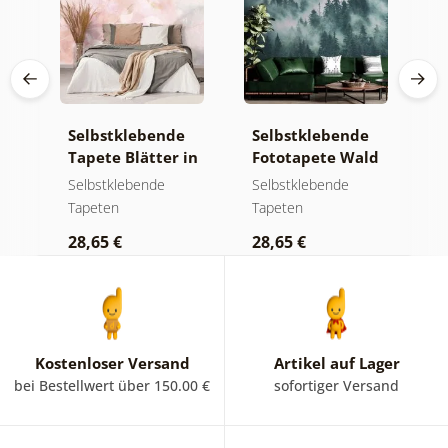
e
Selbstklebende
Selbstklebende
S
Tapete Blätter in
Fototapete Wald
T
Pastelltönen
im Nebel
m
Selbstklebende
Selbstklebende
S
Tapeten
Tapeten
T
28,65 €
28,65 €
2
Kostenloser Versand
Artikel auf Lager
bei Bestellwert über 150.00 €
sofortiger Versand