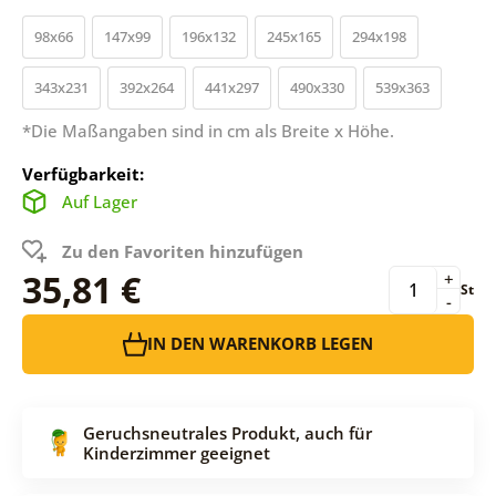
98x66
147x99
196x132
245x165
294x198
343x231
392x264
441x297
490x330
539x363
*Die Maßangaben sind in cm als Breite x Höhe.
Verfügbarkeit:
Auf Lager
Zu den Favoriten hinzufügen
35,81 €
+
St
-
IN DEN WARENKORB LEGEN
Geruchsneutrales Produkt, auch für
Kinderzimmer geeignet