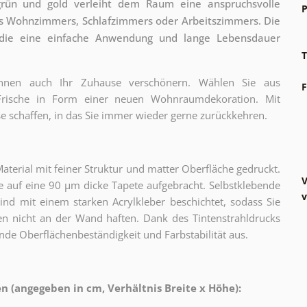
grün und gold verleiht dem Raum eine anspruchsvolle
P
s Wohnzimmers, Schlafzimmers oder Arbeitszimmers. Die
 die eine einfache Anwendung und lange Lebensdauer
T
können auch Ihr Zuhause verschönern. Wählen Sie aus
F
 Frische in Form einer neuen Wohnraumdekoration. Mit
e schaffen, in das Sie immer wieder gerne zurückkehren.
erial mit feiner Struktur und matter Oberfläche gedruckt.
V
 auf eine 90 µm dicke Tapete aufgebracht. Selbstklebende
v
sind mit einem starken Acrylkleber beschichtet, sodass Sie
n nicht an der Wand haften. Dank des Tintenstrahldrucks
nde Oberflächenbeständigkeit und Farbstabilität aus.
 (angegeben in cm, Verhältnis Breite x Höhe):