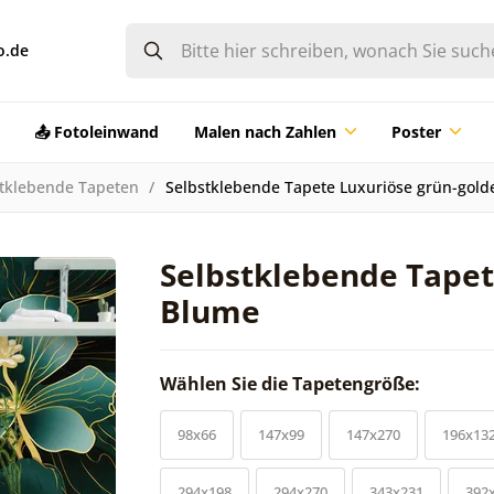
o.de
📤 Fotoleinwand
Malen nach Zahlen
Poster
tklebende Tapeten
Selbstklebende Tapete Luxuriöse grün-gol
Selbstklebende Tapet
Blume
Wählen Sie die Tapetengröße:
98x66
147x99
147x270
196x13
294x198
294x270
343x231
392