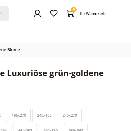
0
Ihr Warenkorb
dene Blume
e Luxuriöse grün-goldene
2
196x270
245x165
245x270
x264
441x297
490x330
539x363