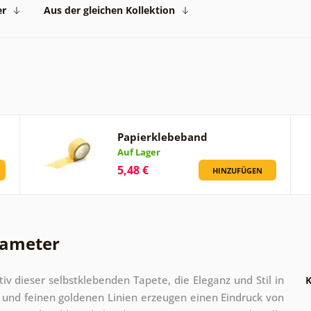
er
Aus der gleichen Kollektion
Papierklebeband
Auf Lager
5,48 €
HINZUFÜGEN
rameter
iv dieser selbstklebenden Tapete, die Eleganz und Stil in
K
r und feinen goldenen Linien erzeugen einen Eindruck von