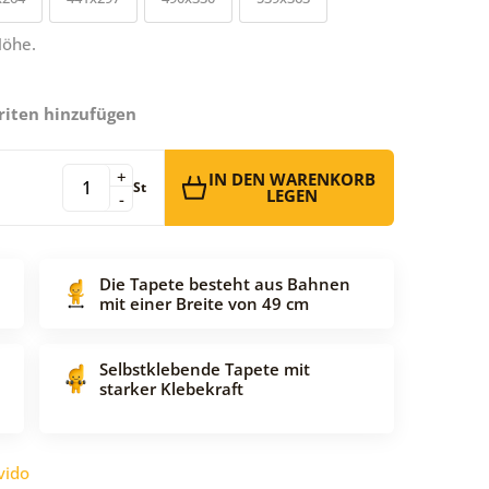
Höhe.
riten hinzufügen
+
IN DEN WARENKORB
St
LEGEN
-
Die Tapete besteht aus Bahnen
mit einer Breite von 49 cm
Selbstklebende Tapete mit
starker Klebekraft
vido