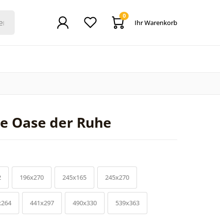
0
Ihr Warenkorb
e Oase der Ruhe
2
196x270
245x165
245x270
x264
441x297
490x330
539x363