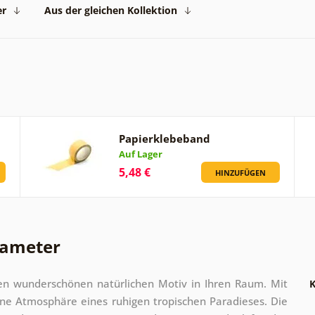
er
Aus der gleichen Kollektion
Papierklebeband
Auf Lager
5,48 €
HINZUFÜGEN
rameter
en wunderschönen natürlichen Motiv in Ihren Raum. Mit
K
eine Atmosphäre eines ruhigen tropischen Paradieses. Die