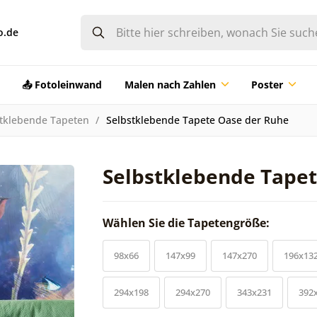
o.de
📤 Fotoleinwand
Malen nach Zahlen
Poster
tklebende Tapeten
Selbstklebende Tapete Oase der Ruhe
Selbstklebende Tapet
Wählen Sie die Tapetengröße:
98x66
147x99
147x270
196x13
294x198
294x270
343x231
392