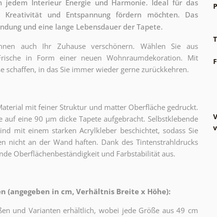
n jedem Interieur Energie und Harmonie. Ideal für das
P
Kreativität und Entspannung fördern möchten. Das
endung und eine lange Lebensdauer der Tapete.
T
können auch Ihr Zuhause verschönern. Wählen Sie aus
 Frische in Form einer neuen Wohnraumdekoration. Mit
F
e schaffen, in das Sie immer wieder gerne zurückkehren.
erial mit feiner Struktur und matter Oberfläche gedruckt.
V
 auf eine 90 µm dicke Tapete aufgebracht. Selbstklebende
v
sind mit einem starken Acrylkleber beschichtet, sodass Sie
n nicht an der Wand haften. Dank des Tintenstrahldrucks
nde Oberflächenbeständigkeit und Farbstabilität aus.
 (angegeben in cm, Verhältnis Breite x Höhe):
ßen und Varianten erhältlich, wobei jede Größe aus 49 cm