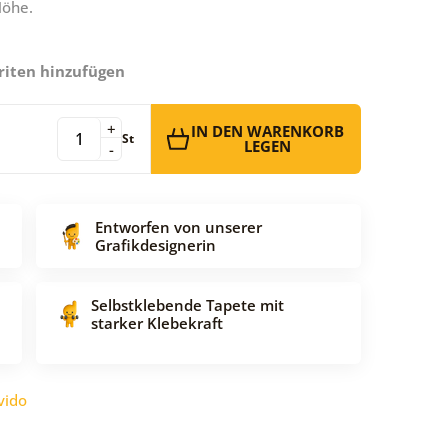
Höhe.
riten hinzufügen
+
IN DEN WARENKORB
St
LEGEN
-
Entworfen von unserer
Grafikdesignerin
Selbstklebende Tapete mit
starker Klebekraft
vido