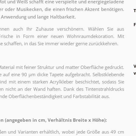
Rot und Weiß schafft eine verspielte und energiegeladene
r oder Musikecken, die einen frischen Akzent benötigen.
T
e Anwendung und lange Haltbarkeit.
F
können auch Ihr Zuhause verschönern. Wählen Sie aus
 Frische in Form einer neuen Wohnraumdekoration. Mit
e schaffen, in das Sie immer wieder gerne zurückkehren.
V
erial mit feiner Struktur und matter Oberfläche gedruckt.
v
 auf eine 90 µm dicke Tapete aufgebracht. Selbstklebende
sind mit einem starken Acrylkleber beschichtet, sodass Sie
n nicht an der Wand haften. Dank des Tintenstrahldrucks
nde Oberflächenbeständigkeit und Farbstabilität aus.
 (angegeben in cm, Verhältnis Breite x Höhe):
ßen und Varianten erhältlich, wobei jede Größe aus 49 cm