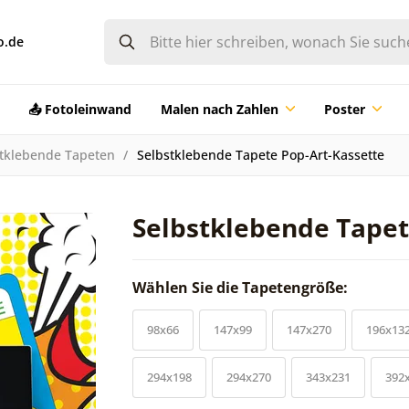
o.de
📤 Fotoleinwand
Malen nach Zahlen
Poster
tklebende Tapeten
Selbstklebende Tapete Pop-Art-Kassette
Selbstklebende Tapet
Wählen Sie die Tapetengröße:
98x66
147x99
147x270
196x13
294x198
294x270
343x231
392