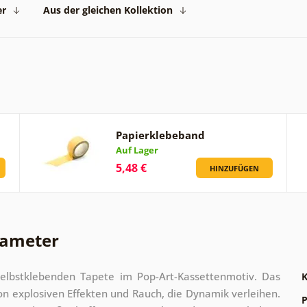
er
Aus der gleichen Kollektion
Papierklebeband
Auf Lager
5,48 €
HINZUFÜGEN
rameter
 selbstklebenden Tapete im Pop-Art-Kassettenmotiv. Das
K
n explosiven Effekten und Rauch, die Dynamik verleihen.
P