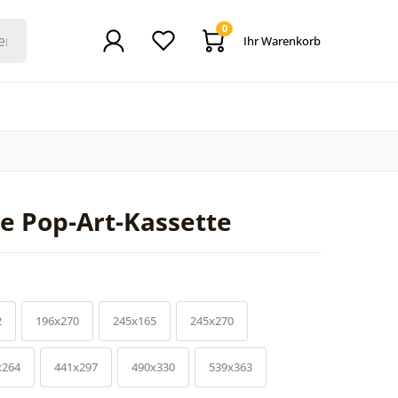
0
Ihr Warenkorb
e Pop-Art-Kassette
2
196x270
245x165
245x270
x264
441x297
490x330
539x363