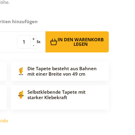
Höhe.
riten hinzufügen
+
IN DEN WARENKORB
St
LEGEN
-
Die Tapete besteht aus Bahnen
mit einer Breite von 49 cm
Selbstklebende Tapete mit
starker Klebekraft
vido