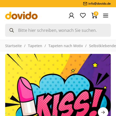
info@dovido.de
0
Startseite
Tapeten
Tapeten nach Motiv
Selbstklebende