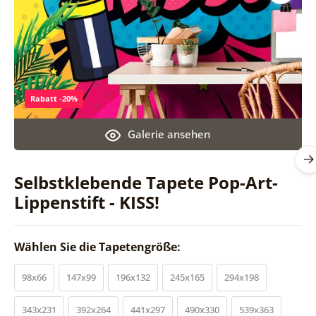
Rabatt -20%
Galerie ansehen
Selbstklebende Tapete Pop-Art-
Lippenstift - KISS!
Wählen Sie die Tapetengröße:
98x66
147x99
196x132
245x165
294x198
343x231
392x264
441x297
490x330
539x363