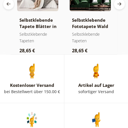
e
Selbstklebende
Selbstklebende
S
a
Tapete Blätter in
Fototapete Wald
T
Pastelltönen
im Nebel
g
Selbstklebende
Selbstklebende
S
m
Tapeten
Tapeten
T
K
28,65 €
28,65 €
2
Kostenloser Versand
Artikel auf Lager
bei Bestellwert über 150.00 €
sofortiger Versand