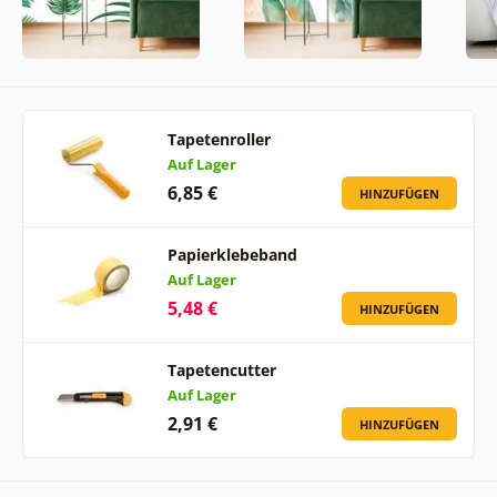
Tapetenroller
Auf Lager
6,85 €
HINZUFÜGEN
Papierklebeband
Auf Lager
5,48 €
HINZUFÜGEN
Tapetencutter
Auf Lager
2,91 €
HINZUFÜGEN