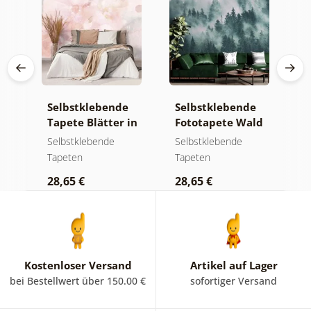
e
Selbstklebende
Selbstklebende
S
Tapete Blätter in
Fototapete Wald
T
Pastelltönen
im Nebel
m
Selbstklebende
Selbstklebende
S
Tapeten
Tapeten
T
28,65 €
28,65 €
2
Kostenloser Versand
Artikel auf Lager
bei Bestellwert über 150.00 €
sofortiger Versand