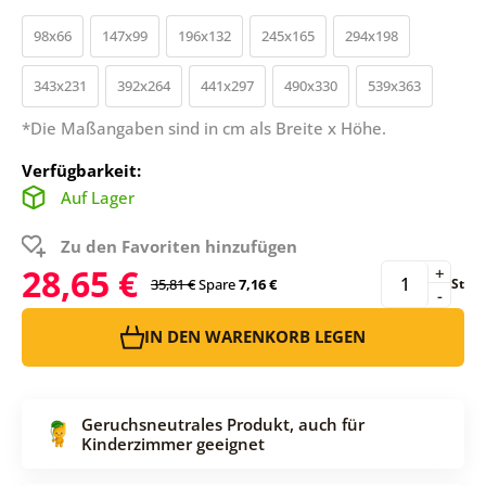
98x66
147x99
196x132
245x165
294x198
343x231
392x264
441x297
490x330
539x363
*Die Maßangaben sind in cm als Breite x Höhe.
Verfügbarkeit:
Auf Lager
Zu den Favoriten hinzufügen
28,65 €
+
35,81 €
Spare
7,16 €
St
-
IN DEN WARENKORB LEGEN
Geruchsneutrales Produkt, auch für
Kinderzimmer geeignet