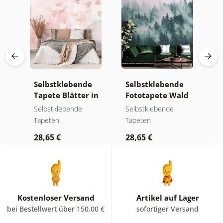
e
Selbstklebende
Selbstklebende
S
a
Tapete Blätter in
Fototapete Wald
T
Pastelltönen
im Nebel
g
Selbstklebende
Selbstklebende
S
m
Tapeten
Tapeten
T
K
28,65 €
28,65 €
2
Kostenloser Versand
Artikel auf Lager
bei Bestellwert über 150.00 €
sofortiger Versand