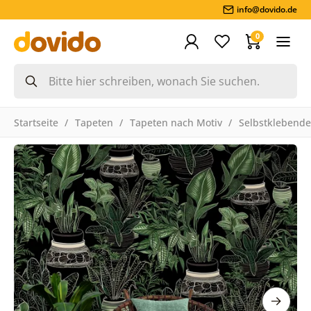
info@dovido.de
0
Startseite
Tapeten
Tapeten nach Motiv
Selbstklebende