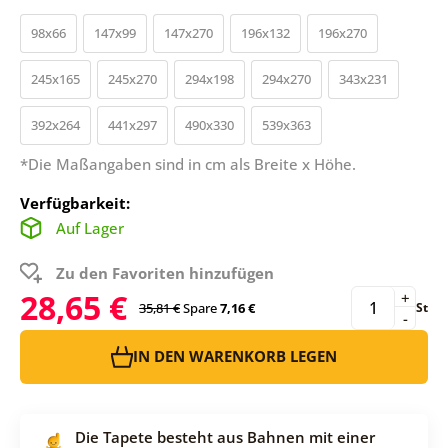
98x66
147x99
147x270
196x132
196x270
245x165
245x270
294x198
294x270
343x231
392x264
441x297
490x330
539x363
*Die Maßangaben sind in cm als Breite x Höhe.
Verfügbarkeit:
Auf Lager
Zu den Favoriten hinzufügen
28,65 €
+
35,81 €
Spare
7,16 €
St
-
IN DEN WARENKORB LEGEN
Die Tapete besteht aus Bahnen mit einer