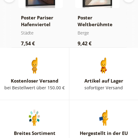
Poster Pariser
Poster
P
New
Hafenviertel
Weltberühmte
P
Chinesische
B
Städte
Berge
S
Mauer
7,54 €
9,42 €
9
Kostenloser Versand
Artikel auf Lager
bei Bestellwert über 150.00 €
sofortiger Versand
Breites Sortiment
Hergestellt in der EU