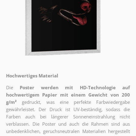
Hochwertiges Material
Die
Poster werden mit HD-Technologie auf
hochwertigem Papier mit einem Gewicht von 200
g/m²
gedruckt, was eine perfekte Farbwiedergabe
gewährleistet. Der Druck ist UV-beständig, sodass die
Farben auch bei längerer Sonneneinstrahlung nicht
verblassen. Die Poster und auch die Rahmen sind aus
unbedenklichen, geruchsneutralen Materialien hergestellt