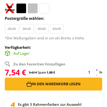
Postergröße wählen:
20x30
30x45
40x60
60x90
*Die Maßangaben sind in cm als Breite x Höhe.
Verfügbarkeit:
Auf Lager
Zu den Favoriten hinzufügen
7,54 €
+
9,42 €
Spare
1,88 €
St
-
IN DEN WARENKORB LEGEN
Es gibt 3 Rahmenfarben zur Auswahl