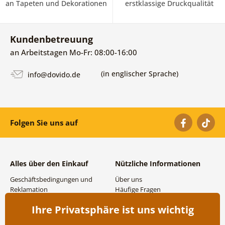
an Tapeten und Dekorationen
erstklassige Druckqualität
Kundenbetreuung
an Arbeitstagen Mo-Fr: 08:00-16:00
(in englischer Sprache)
info@dovido.de
Folgen Sie uns auf
Alles über den Einkauf
Nützliche Informationen
Geschäftsbedingungen und
Über uns
Reklamation
Häufige Fragen
Datenschutzbestimmungen
Kontakte
Ihre Privatsphäre ist uns wichtig
Versand- und
Großhandel und
Zahlungsmöglichkeiten
Zusammenarbeit