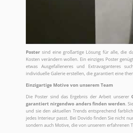
Poster
sind eine großartige Lösung für alle, die d
Kosten verändern wollen. Ein einziges Poster genü
etwas Ausgefalleneres und Extravaganteres su
individuelle Galerie erstellen, die garantiert eine 
Einzigartige Motive von unserem Team
Die Poster sind das Ergebnis der Arbeit unserer
garantiert nirgendwo anders finden werden
. S
und sie den aktuellen Trends entsprechend farblich
jedes Interieur passt. Bei Dovido finden Sie nicht n
sondern auch Motive, die von unserem erfahrenen T