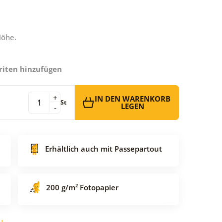
Höhe.
riten hinzufügen
+
IN DEN WARENKORB
St
LEGEN
-
Erhältlich auch mit Passepartout
200 g/m² Fotopapier