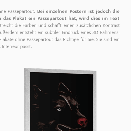
ne Passepartout.
Bei einzelnen Postern ist jedoch die
 das Plakat ein Passepartout hat, wird dies im Text
reicht die Farben und schafft einen zusätzlichen Kontrast
ßerdem entsteht ein subtiler Eindruck eines 3D-Rahmens.
akate ohne Passepartout das Richtige für Sie. Sie sind ein
 Interieur passt.