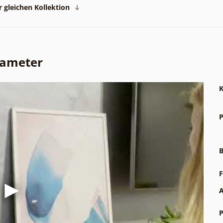
 gleichen Kollektion
rameter
K
P
B
F
A
P