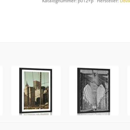
Katalognummer: p012+p Hersteller:
Dovi